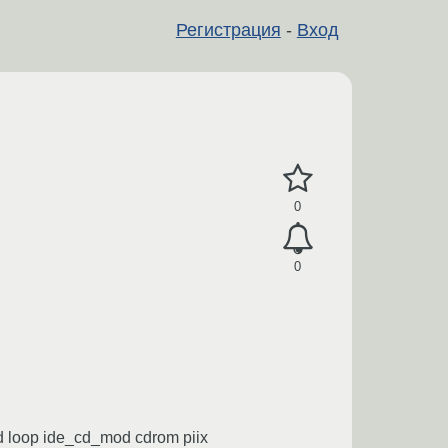
Регистрация
-
Вход
0
0
 loop ide_cd_mod cdrom piix