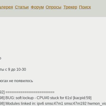
алерея
Статьи
Форум
Опросы
Трекер
Поиск
о
ы с 9 до 10-30
логах не появилось
6092] =======================
] BUG: soft lockup - CPU#0 stuck for 61s! [kacpid:59]
298] Modules linked in: ipv6 smsc47m1 smsc47m192 hwmon_vid