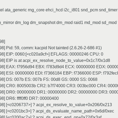
tel ata_generic rng_core ehci_hcd i2c_i801 snd_pcm snd_timer
dm_mirror dm_log dm_snapshot dm_mod raid1 md_mod sd_mod t
98]
] Pid: 59, comm: kacpid Not tainted (2.6.26-2-686 #1)
298] EIP: 0060:[<c020a9cf>] EFLAGS: 00000246 CPU: 0
98] EIP is at acpi_ex_resolve_node_to_value+0x1c7/0x1d8
5298] EAX: f7956d94 EBX: f783d9d4 ECX: 00000000 EDX: 0000
298] ESI: 00000000 EDI: f7366184 EBP: f7366000 ESP: f792fec
298] DS: 007b ES: 007b FS: 00d8 GS: 0000 SS: 0068
5298] CR0: 8005003b CR2: b7f74000 CR3: 003bc000 CR4: 000
5298] DR0: 00000000 DR1: 00000000 DR2: 00000000 DR3: 000
8] DR6: ffff0ff0 DR7: 00000400
298] [<c0206737>] ? acpi_ex_resolve_to_value+0x206/0x213
298] [<c0201bc3>] ? acpi_ds_evaluate_name_path+0x6d/0xec
298] [<c0200ac7>] ? acpi_ds_exec_end_op+0x72/0x3af