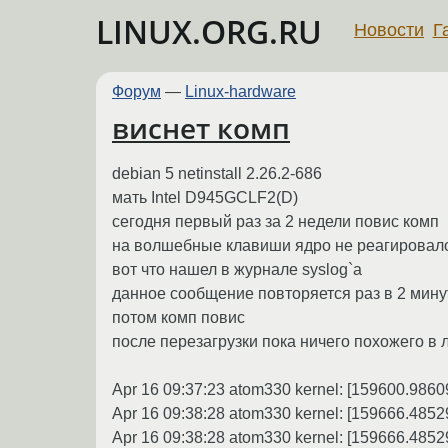
LINUX.ORG.RU
Новости
Г
Форум
—
Linux-hardware
виснет комп
debian 5 netinstall 2.26.2-686
мать Intel D945GCLF2(D)
сегодня первый раз за 2 недели повис комп
на волшебные клавиши ядро не реагировал
вот что нашел в журнале syslog`a
данное сообщение повторяется раз в 2 минут
потом комп повис
после перезагрузки пока ничего похожего в 
Apr 16 09:37:23 atom330 kernel: [159600.98
Apr 16 09:38:28 atom330 kernel: [159666.485298
Apr 16 09:38:28 atom330 kernel: [159666.485