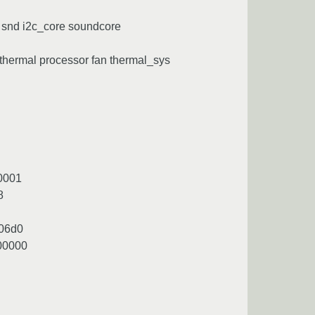
 snd i2c_core soundcore
hermal processor fan thermal_sys
0001
8
006d0
00000