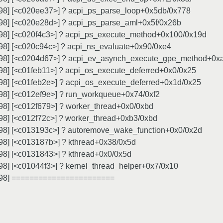
298] [<c020ee37>] ? acpi_ps_parse_loop+0x5db/0x778
298] [<c020e28d>] ? acpi_ps_parse_aml+0x5f/0x26b
298] [<c020f4c3>] ? acpi_ps_execute_method+0x100/0x19d
298] [<c020c94c>] ? acpi_ns_evaluate+0x90/0xe4
298] [<c0204d67>] ? acpi_ev_asynch_execute_gpe_method+0xa
98] [<c01feb11>] ? acpi_os_execute_deferred+0x0/0x25
98] [<c01feb2e>] ? acpi_os_execute_deferred+0x1d/0x25
298] [<c012ef9e>] ? run_workqueue+0x74/0xf2
98] [<c012f679>] ? worker_thread+0x0/0xbd
98] [<c012f72c>] ? worker_thread+0xb3/0xbd
298] [<c013193c>] ? autoremove_wake_function+0x0/0x2d
98] [<c013187b>] ? kthread+0x38/0x5d
98] [<c0131843>] ? kthread+0x0/0x5d
98] [<c01044f3>] ? kernel_thread_helper+0x7/0x10
5298] =======================