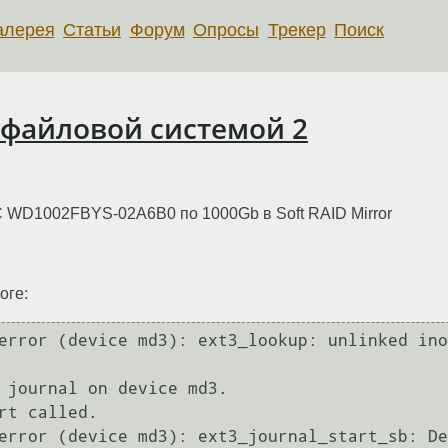
алерея
Статьи
Форум
Опросы
Трекер
Поиск
 файловой системой 2
DC WD1002FBYS-02A6B0 по 1000Gb в Soft RAID Mirror
оге:
error (device md3): ext3_lookup: unlinked ino
 journal on device md3.

rt called.

error (device md3): ext3_journal_start_sb: De