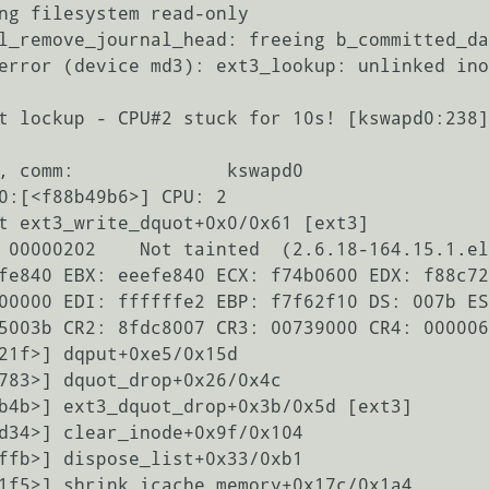
ng filesystem read-only

l_remove_journal_head: freeing b_committed_da
error (device md3): ext3_lookup: unlinked ino
t lockup - CPU#2 stuck for 10s! [kswapd0:238]

, comm:              kswapd0

0:[<f88b49b6>] CPU: 2

t ext3_write_dquot+0x0/0x61 [ext3]

 00000202    Not tainted  (2.6.18-164.15.1.el
fe840 EBX: eeefe840 ECX: f74b0600 EDX: f88c72
00000 EDI: ffffffe2 EBP: f7f62f10 DS: 007b ES
5003b CR2: 8fdc8007 CR3: 00739000 CR4: 000006
21f>] dqput+0xe5/0x15d

783>] dquot_drop+0x26/0x4c

b4b>] ext3_dquot_drop+0x3b/0x5d [ext3]

d34>] clear_inode+0x9f/0x104

ffb>] dispose_list+0x33/0xb1

1f5>] shrink_icache_memory+0x17c/0x1a4
