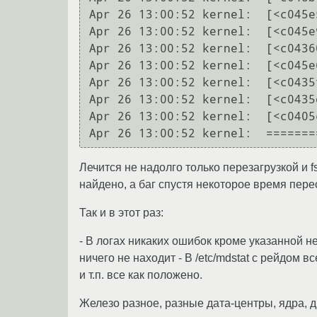
Apr 26 13:00:52 kernel:  [<c045e
Apr 26 13:00:52 kernel:  [<c045e
Apr 26 13:00:52 kernel:  [<c0436
Apr 26 13:00:52 kernel:  [<c045e
Apr 26 13:00:52 kernel:  [<c0435
Apr 26 13:00:52 kernel:  [<c0435
Apr 26 13:00:52 kernel:  [<c0405
Лечится не надолго только перезагрузкой и 
найдено, а баг спустя некоторое время пере
Так и в этот раз:
- В логах никаких ошибок кроме указанной не
ничего не находит - В /etc/mdstat с рейдом 
и т.п. все как положено.
Железо разное, разные дата-центры, ядра, ди