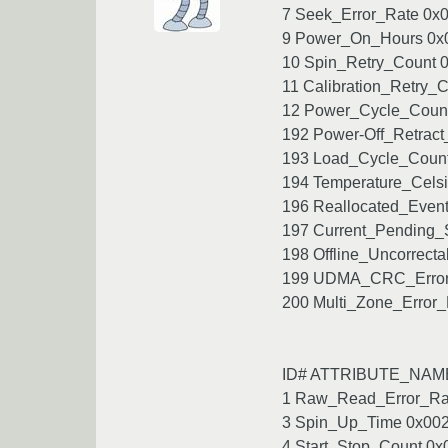
7 Seek_Error_Rate 0x0
9 Power_On_Hours 0x0
10 Spin_Retry_Count 0
11 Calibration_Retry_
12 Power_Cycle_Count
192 Power-Off_Retract
193 Load_Cycle_Count
194 Temperature_Celsi
196 Reallocated_Event
197 Current_Pending_S
198 Offline_Uncorrecta
199 UDMA_CRC_Error_C
200 Multi_Zone_Error_
ID# ATTRIBUTE_NA
1 Raw_Read_Error_Rate
3 Spin_Up_Time 0x0027
4 Start_Stop_Count 0x