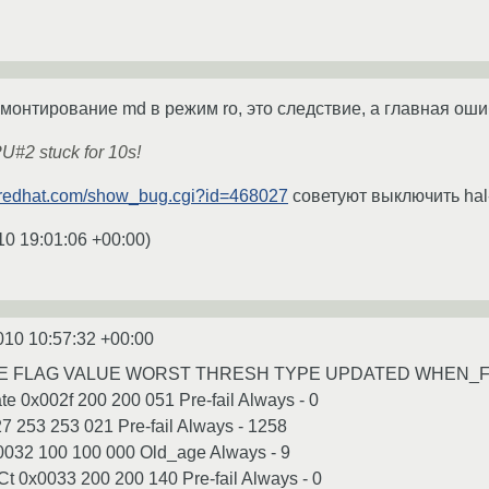
монтирование md в режим ro, это следствие, а главная оши
U#2 stuck for 10s!
la.redhat.com/show_bug.cgi?id=468027
советуют выключить hal-
10 19:01:06 +00:00
)
010 10:57:32 +00:00
ME FLAG VALUE WORST THRESH TYPE UPDATED WHEN_
 0x002f 200 200 051 Pre-fail Always - 0
 253 253 021 Pre-fail Always - 1258
0032 100 100 000 Old_age Always - 9
t 0x0033 200 200 140 Pre-fail Always - 0