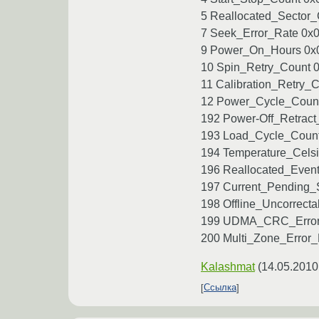
5 Reallocated_Sector_C
7 Seek_Error_Rate 0x0
9 Power_On_Hours 0x0
10 Spin_Retry_Count 0
11 Calibration_Retry_
12 Power_Cycle_Count
192 Power-Off_Retract
193 Load_Cycle_Count
194 Temperature_Celsi
196 Reallocated_Event
197 Current_Pending_S
198 Offline_Uncorrecta
199 UDMA_CRC_Error_C
200 Multi_Zone_Error_
Kalashmat
(
14.05.2010
Ссылка