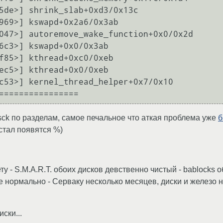
5de>] shrink_slab+0xd3/0x13c

969>] kswapd+0x2a6/0x3ab

047>] autoremove_wake_function+0x0/0x2d

6c3>] kswapd+0x0/0x3ab

f85>] kthread+0xc0/0xeb

ec5>] kthread+0x0/0xeb

c53>] kernel_thread_helper+0x7/0x10

fsck по разделам, самое печальное что аткая проблема уже
б
стал появятся %)
ту - S.M.A.R.T. обоих дисков девственно чистый - bablocks о
все нормально - Серваку несколько месяцев, диски и железо
ски...