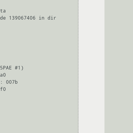
ta

de 139067406 in dir 
5PAE #1)

a0

: 007b

f0
