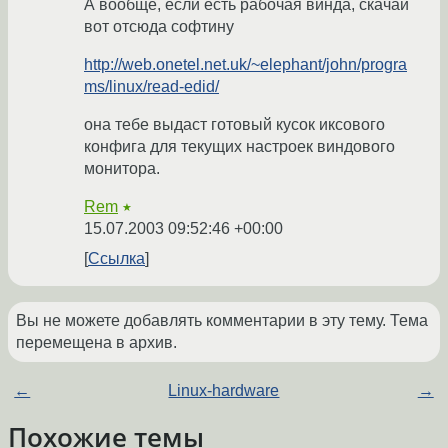
А вообще, если есть рабочая винда, скачай
вот отсюда софтину
http://web.onetel.net.uk/~elephant/john/progra
ms/linux/read-edid/
она тебе выдаст готовый кусок иксового
конфига для текущих настроек виндового
монитора.
Rem
★
15.07.2003 09:52:46 +00:00
Ссылка
Вы не можете добавлять комментарии в эту тему. Тема
перемещена в архив.
←
Linux-hardware
→
Похожие темы