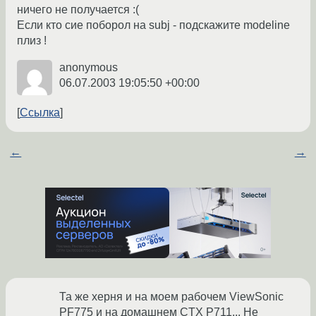
ничего не получается :(
Если кто сие поборол на subj - подскажите modeline
плиз !
anonymous
06.07.2003 19:05:50 +00:00
Ссылка
←
→
Та же херня и на моем рабочем ViewSonic
PF775 и на домашнем CTX P711... Не