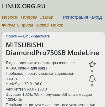
LINUX.ORG.RU
Новости
Галерея
Статьи
Регистрация
-
Вход
Форум
Опросы
Трекер
Поиск
Форум
—
Linux-hardware
MITSUBISHI
DiamondPro750SB ModeLine
Люди подскажите параметры modeline
XF86Config-4 для subj !
0
Пробывал просто указывать диапазон
частот:
HorizSync 30.0 - 96.0
0
VertRefresh 50.0 - 160.0
Врубаем 1024x768 и получаем 85Hz, а в масдае
100Hz :(((
Пробывал играться с xvidtune - все уезжает нафиг