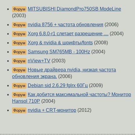
MITSUBISHI DiamondPro750SB ModeLine
Форум
(2003)
nvidia 8756 + частота обновления
(2006)
Форум
Xorg 6.8.0-r1 слетает разрешение ....
(2004)
Форум
Xorg & nvidia & шрифты/fonts
(2008)
Форум
Samsung SM765MB - 100Hz
(2004)
Форум
nView+TV
(2003)
Форум
Новые драйвера nvidia, низкая частота
Форум
обновления экрана.
(2006)
Debian sid 2.6.29 fglrx 60Гц
(2009)
Форум
Как добится максимальной частоты? Монитор
Форум
Hansol 710P
(2004)
nvidia + CRT-монитор
(2012)
Форум