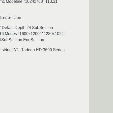
nc Modeline "1024x768" 113.31
0" EndSection
]-0" DefaultDepth 24 SubSection
 16 Modes "1600x1200" "1280x1024"
dSubSection EndSection
er string: ATI Radeon HD 3600 Series