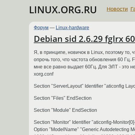
LINUX.ORG.RU
Новости
Г
Форум
—
Linux-hardware
Debian sid 2.6.29 fglrx 6
Я, в принципе, новичок в Linux, поэтому то,
опрочь того, что частота обновления 60 Гц. 
мне все равно выдает 60Гц. Для ЭЛТ - это н
xorg.conf
Section "ServerLayout" Identifier "aticonfig La
Section "Files" EndSection
Section "Module" EndSection
Section "Monitor" Identifier "aticonfig-Monitor
Option "ModelName" "Generic Autodetecting M