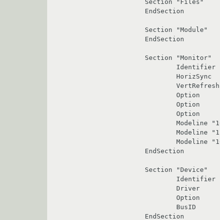
Section "Files"

EndSection

Section "Module"

EndSection

Section "Monitor"

	Identifier   "aticonfig-Monitor[0]-0"

	HorizSync    30.0 - 110.0

	VertRefresh  60.0 - 160.0

	Option	    "VendorName" "ATI Proprietary Driver"

	Option	    "ModelName" "Generic Autodetecting Monitor"

	Option	    "DPMS" "true"

  	Modeline "1600x1200"  234.76  1600 1720 1896 2192  1200 1201 1204 1260  -HSync +Vsync	

	Modeline "1280x1024"  190.96  1280 1376 1520 1760  1024 1025 1028 1085  -HSync +Vsync

	Modeline "1024x768"  113.31  1024 1096 1208 1392  768 769 772 814  -HSync +Vsync

EndSection

Section "Device"

	Identifier  "aticonfig-Device[0]-0"

	Driver      "fglrx"

	Option	    "ForceMonitors" "crt1"

	BusID       "PCI:1:0:0"

EndSection
