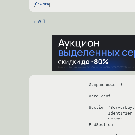
Ссылка
←
wifi
Исправляюсь :)

xorg.conf

Section "ServerLayo
	Identifier     "aticonfig Layout"

	Screen      0  "aticonfig-Screen[0]-0" 0 0

EndSection
