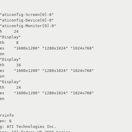
rxinfo

en: 0

g: ATI Technologies Inc.
