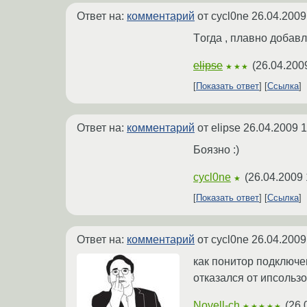
Ответ на:
комментарий
от cycl0ne
26.04.2009
Тoгда , плавно добавл
elipse
(
26.04.200
★★★
Показать ответ
Ссылка
Ответ на:
комментарий
от elipse
26.04.2009 1
Боязно :)
cycl0ne
(
26.04.2009 
★
Показать ответ
Ссылка
Ответ на:
комментарий
от cycl0ne
26.04.2009
как понитор подключен
отказался от ипсольз
Novell-ch
(
26.
★★★★★