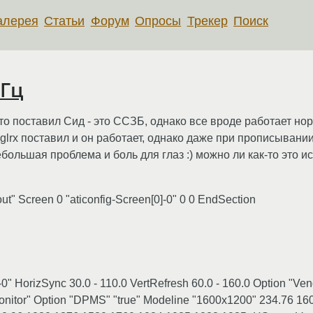
алерея
Статьи
Форум
Опросы
Трекер
Поиск
0Гц
 что поставил Сид - это ССЗБ, однако все вроде работает н
Fglrx поставил и он работает, однако даже при прописывании
ебольшая проблема и боль для глаз :) можно ли как-то это и
yout" Screen 0 "aticonfig-Screen[0]-0" 0 0 EndSection
[0]-0" HorizSync 30.0 - 110.0 VertRefresh 60.0 - 160.0 Option "V
onitor" Option "DPMS" "true" Modeline "1600x1200" 234.76 1