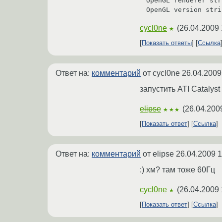
OpenGL renderer str
OpenGL version stri
cycl0ne
(
26.04.2009 
★
Показать ответы
Ссылка
Ответ на:
комментарий
от cycl0ne
26.04.2009
запустить ATI Catalyst
elipse
(
26.04.200
★★★
Показать ответ
Ссылка
Ответ на:
комментарий
от elipse
26.04.2009 1
:) хм? там тоже 60Гц
cycl0ne
(
26.04.2009 
★
Показать ответ
Ссылка