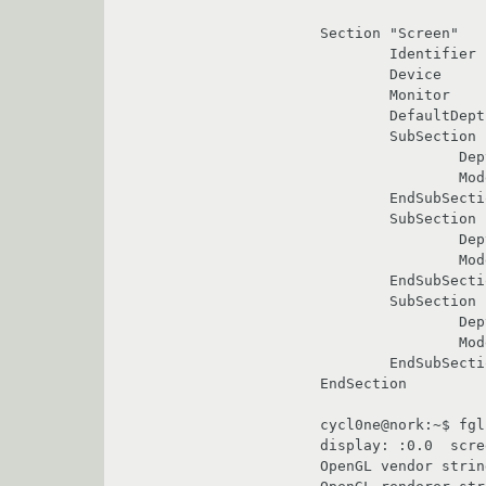
Section "Screen"

	Identifier "aticonfig-Screen[0]-0"

	Device     "aticonfig-Device[0]-0"

	Monitor    "aticonfig-Monitor[0]-0"

	DefaultDepth     24

	SubSection "Display"

		Depth     8

		Modes    "1600x1200" "1280x1024" "1024x768"

	EndSubSection

	SubSection "Display"

                Depth     16

                Modes    "1600x1200" "1280x1024" "1024x768"

        EndSubSection

	SubSection "Display"

                Depth     24

                Modes    "1600x1200" "1280x1024" "1024x768"

        EndSubSection

EndSection

cycl0ne@nork:~$ fgl
display: :0.0  scre
OpenGL vendor strin