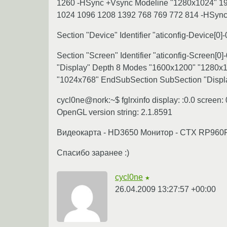
1260 -HSync +Vsync Modeline "1280x1024" 19
1024 1096 1208 1392 768 769 772 814 -HSyn
Section "Device" Identifier "aticonfig-Device[0]
Section "Screen" Identifier "aticonfig-Screen[0]
"Display" Depth 8 Modes "1600x1200" "1280x
"1024x768" EndSubSection SubSection "Displ
cycl0ne@nork:~$ fglrxinfo display: :0.0 screen
OpenGL version string: 2.1.8591
Видеокарта - HD3650 Монитор - CTX RP960
Спасибо заранее :)
cycl0ne
★
26.04.2009 13:27:57 +00:00