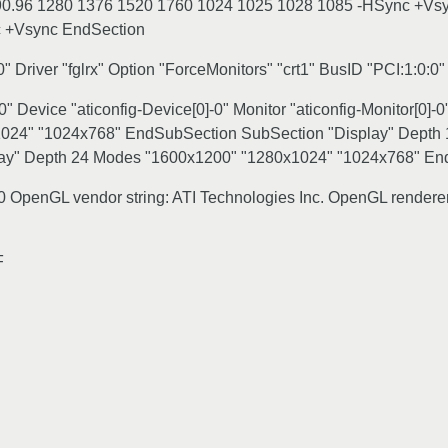
0.96 1280 1376 1520 1760 1024 1025 1028 1085 -HSync +Vsy
c +Vsync EndSection
-0" Driver "fglrx" Option "ForceMonitors" "crt1" BusID "PCI:1:0:
-0" Device "aticonfig-Device[0]-0" Monitor "aticonfig-Monitor[0
1024" "1024x768" EndSubSection SubSection "Display" Depth
ay" Depth 24 Modes "1600x1200" "1280x1024" "1024x768" En
: 0 OpenGL vendor string: ATI Technologies Inc. OpenGL render
F