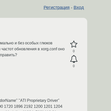
Регистрация
-
Вход
ормально и без особых глюков
 частот обновления в xorg.conf оно
0
справить?
0
endorName" "ATI Proprietary Driver"
600 1720 1896 2192 1200 1201 1204