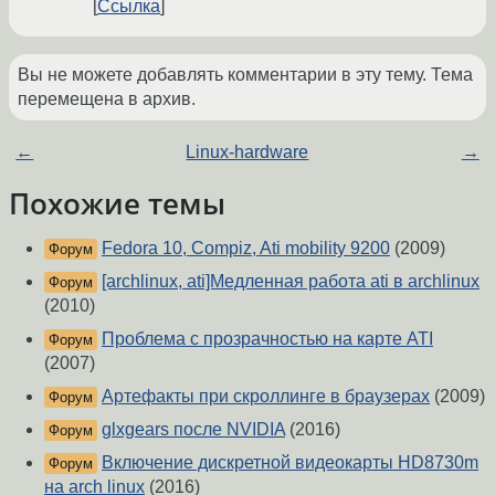
Ссылка
Вы не можете добавлять комментарии в эту тему. Тема
перемещена в архив.
←
Linux-hardware
→
Похожие темы
Fedora 10, Compiz, Ati mobility 9200
(2009)
Форум
[archlinux, ati]Медленная работа ati в archlinux
Форум
(2010)
Проблема с прозрачностью на карте ATI
Форум
(2007)
Артефакты при скроллинге в браузерах
(2009)
Форум
glxgears после NVIDIA
(2016)
Форум
Включение дискретной видеокарты HD8730m
Форум
на arch linux
(2016)