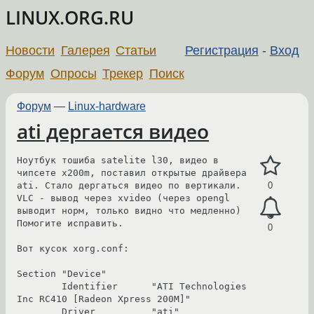
LINUX.ORG.RU
Новости
Галерея
Статьи
Регистрация
-
Вход
Форум
Опросы
Трекер
Поиск
Форум
—
Linux-hardware
ati дергается видео
Ноутбук тошиба satelite l30, видео в 
чипсете x200m, поставил открытые драйвера 
ati. Стало дергаться видео по вертикали. 
0
VLC - вывод через xvideo (через opengl 
выводит норм, только видно что медленно)

Помогите исправить.

0
Вот кусок xorg.conf: 

Section "Device"

        Identifier      "ATI Technologies 
Inc RC410 [Radeon Xpress 200M]"

        Driver          "ati"
