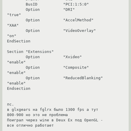
        BusID           "PCI:1:5:0"

        Option          "DRI"           
"true"

        Option          "AccelMethod"   
"XAA"

        Option          "VideoOverlay"  
"on"

EndSection

Section "Extensions"

        Option          "Xvideo"        
"enable"

        Option          "Composite"     
"enable"

        Option          "ReducedBlanking"       
"enable"

Endsection

пс. 

в glxgears на fglrx было 1300 fps а тут 
800-900 но это не проблема

Поиграл через wine в Deux Ex под OpenGL - 
все отлично работает