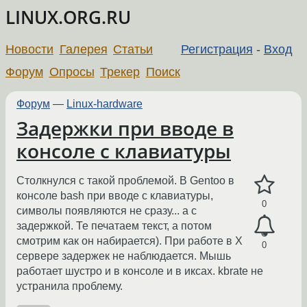
LINUX.ORG.RU
Новости
Галерея
Статьи
Регистрация
-
Вход
Форум
Опросы
Трекер
Поиск
Форум
—
Linux-hardware
Задержки при вводе в
консоле с клавиатуры
Столкнулся с такой проблемой. В Gentoo в
консоле bash при вводе с клавиатуры,
0
символы появляются не сразу... а с
задержкой. Те печатаем текст, а потом
смотрим как он набирается). При работе в X
0
сервере задержек не наблюдается. Мышь
работает шустро и в консоле и в иксах. kbrate не
устранила проблему.