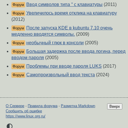
Ввод символов типа ° с клавиатуры
(2011)
Форум
Увеличилось время отклика на клавиатуру
Форум
(2012)
После запуска KDE в kubuntu 7.10 очень
Форум
медленно вводятся символы.
(2009)
необычный глюк в консоли
(2005)
Форум
Большая задержка после ввода логина, перед
Форум
вводом пароля
(2005)
Проблемы при вводе пароля LUKS
(2017)
Форум
Самопроизвольный ввод текста
(2024)
Форум
О Сервере
-
Правила форума
-
Разметка Markdown
Вверх
Сообщить об ошибке
https://www.linux.org.ru/