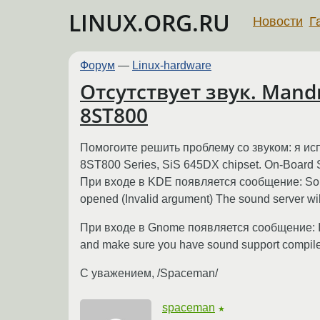
LINUX.ORG.RU
Новости
Г
Форум
—
Linux-hardware
Отсутствует звук. Mandr
8ST800
Помогоите решить проблему со звуком: я испо
8ST800 Series, SiS 645DX chipset. On-Boar
При входе в KDE появляется сообщение: Sound se
opened (Invalid argument) The sound server will
При входе в Gnome появляется сообщение: I wa
and make sure you have sound support compiled
С уважением, /Spaceman/
spaceman
★