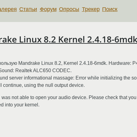
алерея
Статьи
Форум
Опросы
Трекер
Поиск
ake Linux 8.2 Kernel 2.4.18-6md
льзую Mandrake Linux 8.2, Kernel 2.4.18-6mdk. Hardware: P4 
d Sound: Realtek ALC650 CODEC.
rver informational massage: Error while initializing the soun
 continue, using the null output device.
s not able to open your audio device. Please check that you 
 into your kernel.