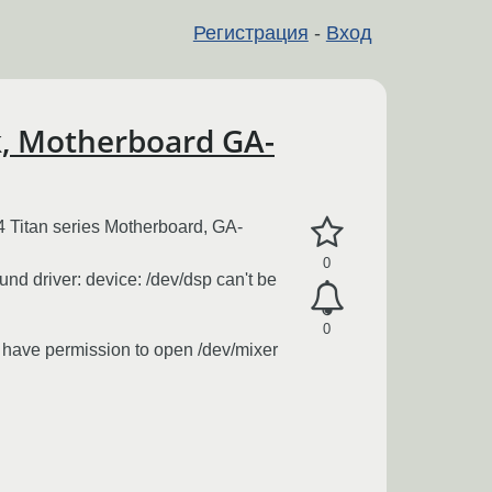
Регистрация
-
Вход
k, Motherboard GA-
Titan series Motherboard, GA-
0
d driver: device: /dev/dsp can't be
0
have permission to open /dev/mixer