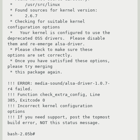
 *     /usr/src/linux

 * Found sources for kernel version:

 *     2.6.7

 * Checking for suitable kernel 
configuration options

 *   Your kernel is configured to use the 
deprecated OSS drivers.  Please disable 
them and re-emerge alsa-driver.

 * Please check to make sure these 
options are set correctly.

 * Once you have satisfied these options, 
please try merging

 * this package again.

!!! ERROR: media-sound/alsa-driver-1.0.7-
r4 failed.

!!! Function check_extra_config, Line 
385, Exitcode 0

!!! Incorrect kernel configuration 
options

!!! If you need support, post the topmost 
build error, NOT this status message.

bash-2.05b#
