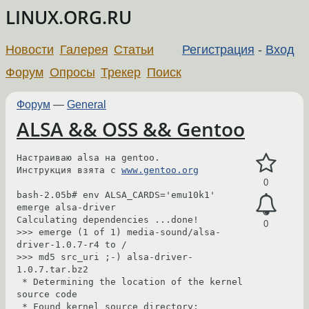
LINUX.ORG.RU
Новости
Галерея
Статьи
Регистрация
-
Вход
Форум
Опросы
Трекер
Поиск
Форум
—
General
ALSA && OSS && Gentoo
Настраиваю alsa на gentoo.

Инструкция взята с 
www.gentoo.org
0
bash-2.05b# env ALSA_CARDS='emu10k1' 
emerge alsa-driver

Calculating dependencies ...done!

0
>>> emerge (1 of 1) media-sound/alsa-
driver-1.0.7-r4 to /

>>> md5 src_uri ;-) alsa-driver-
1.0.7.tar.bz2

 * Determining the location of the kernel 
source code

 * Found kernel source directory:
