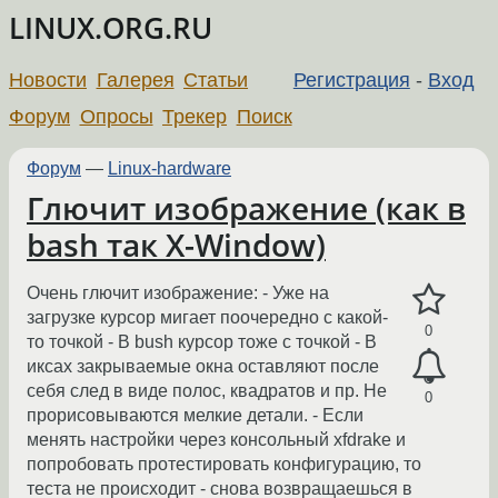
LINUX.ORG.RU
Новости
Галерея
Статьи
Регистрация
-
Вход
Форум
Опросы
Трекер
Поиск
Форум
—
Linux-hardware
Глючит изображение (как в
bash так X-Window)
Очень глючит изображение: - Уже на
загрузке курсор мигает поочередно с какой-
0
то точкой - В bush курсор тоже с точкой - В
иксах закрываемые окна оставляют после
себя след в виде полос, квадратов и пр. Не
0
прорисовываются мелкие детали. - Если
менять настройки через консольный xfdrake и
попробовать протестировать конфигурацию, то
теста не происходит - снова возвращаешься в