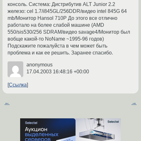
консоль. Система: Дистрибутив ALT Junior 2.2
железо: cel 1.7/i845GL/256DDR/видео intel 845G 64
mb/Монитор Hansol 710P До этого все отлично
работало на более слабой машине (AMD
550/sis530/256 SDRAM/видео savage4/Монитор был
вобще какой-то NoName ~1995-96 годов)
Подскажите пожалуйста в чем может быть
проблема и как ее решить. Заранее спасибо.
anonymous
17.04.2003 16:48:16 +00:00
Ссылка
←
→