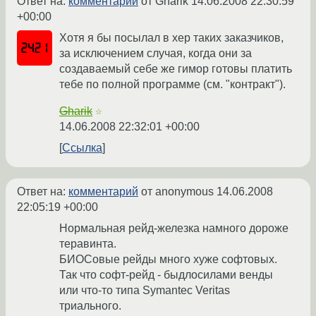
Ответ на:
комментарий
от Gharik
14.06.2008 22:30:59
+00:00
Хотя я бы посылал в хер таких заказчиков,
за исключением случая, когда они за
создаваемый себе же гимор готовы платить
тебе по полной программе (см. "контракт").
Gharik
☆
14.06.2008 22:32:01 +00:00
Ссылка
Ответ на:
комментарий
от anonymous
14.06.2008
22:05:19 +00:00
Нормальная рейд-железка намного дороже
теравинта.
БИОСовые рейды много хуже софтовых.
Так что софт-рейд - быдлосилами венды
или что-то типа Symantec Veritas
триального.