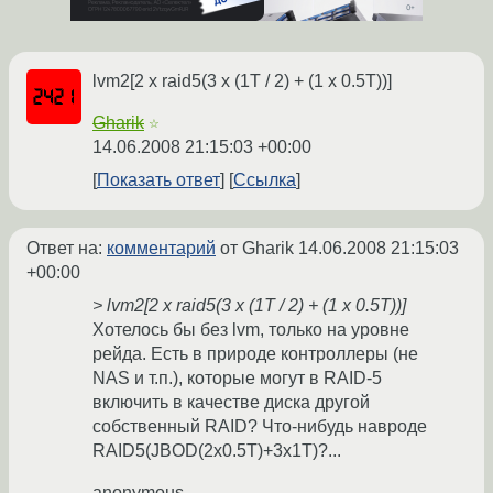
lvm2[2 x raid5(3 x (1T / 2) + (1 x 0.5T))]
Gharik
☆
14.06.2008 21:15:03 +00:00
Показать ответ
Ссылка
Ответ на:
комментарий
от Gharik
14.06.2008 21:15:03
+00:00
> lvm2[2 x raid5(3 x (1T / 2) + (1 x 0.5T))]
Хотелось бы без lvm, только на уровне
рейда. Есть в природе контроллеры (не
NAS и т.п.), которые могут в RAID-5
включить в качестве диска другой
собственный RAID? Что-нибудь навроде
RAID5(JBOD(2x0.5T)+3x1T)?...
anonymous