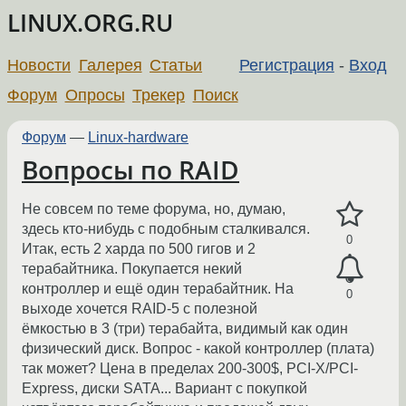
LINUX.ORG.RU
Новости
Галерея
Статьи
Регистрация
-
Вход
Форум
Опросы
Трекер
Поиск
Форум
—
Linux-hardware
Вопросы по RAID
Не совсем по теме форума, но, думаю,
здесь кто-нибудь с подобным сталкивался.
0
Итак, есть 2 харда по 500 гигов и 2
терабайтника. Покупается некий
контроллер и ещё один терабайтник. На
0
выходе хочется RAID-5 с полезной
ёмкостью в 3 (три) терабайта, видимый как один
физический диск. Вопрос - какой контроллер (плата)
так может? Цена в пределах 200-300$, PCI-X/PCI-
Express, диски SATA... Вариант с покупкой