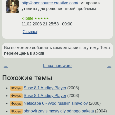
http://opensource.creative.com/
тут дрова и
утилиты для решения твоей проблемы
kilolife
★★★★★
11.02.2003 21:25:58 +00:00
Ссылка
Вы не можете добавлять комментарии в эту тему. Тема
перемещена в архив.
←
Linux-hardware
→
Похожие темы
Suse 8.1 Audigy Player
(2003)
Форум
Suse 8.1 Audigy Player
(2003)
Форум
Netscape 6 - vvod russkih simvolov
(2000)
Форум
obnovit zavisimosty dly odnogo paketa
(2004)
Форум