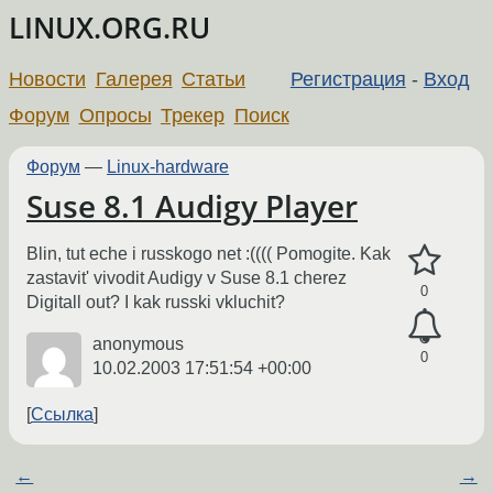
LINUX.ORG.RU
Новости
Галерея
Статьи
Регистрация
-
Вход
Форум
Опросы
Трекер
Поиск
Форум
—
Linux-hardware
Suse 8.1 Audigy Player
Blin, tut eche i russkogo net :(((( Pomogite. Kak
zastavit' vivodit Audigy v Suse 8.1 cherez
0
Digitall out? I kak russki vkluchit?
anonymous
0
10.02.2003 17:51:54 +00:00
Ссылка
←
→