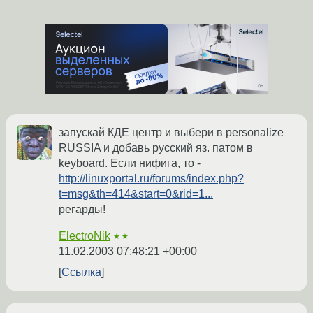
запускай КДЕ центр и выбери в personalize
RUSSIA и добавь русский яз. патом в
keyboard. Если нифига, то -
http://linuxportal.ru/forums/index.php?
t=msg&th=414&start=0&rid=1...
регарды!
ElectroNik
★★
11.02.2003 07:48:21 +00:00
Ссылка