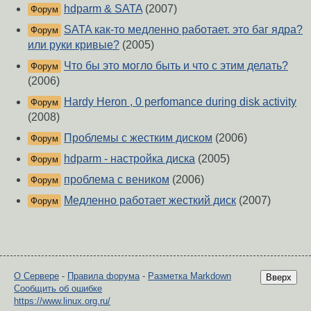
hdparm & SATA
(2007)
Форум
SATA как-то медленно работает. это баг ядра?
Форум
или руки кривые?
(2005)
Что бы это могло быть и что с этим делать?
Форум
(2006)
Hardy Heron , 0 perfomance during disk activity
Форум
(2008)
Проблемы с жестким диском
(2006)
Форум
hdparm - настройка диска
(2005)
Форум
проблема с веником
(2006)
Форум
Медленно работает жесткий диск
(2007)
Форум
О Сервере
-
Правила форума
-
Разметка Markdown
Вверх
Сообщить об ошибке
https://www.linux.org.ru/