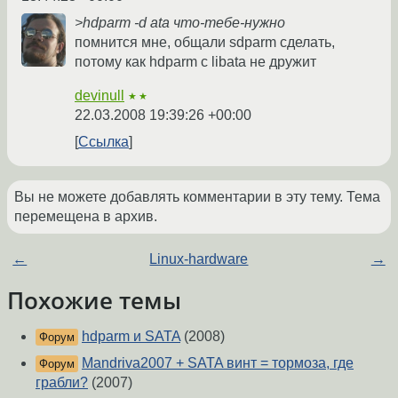
>hdparm -d ata что-тебе-нужно
помнится мне, общали sdparm сделать,
потому как hdparm с libata не дружит
devinull
★★
22.03.2008 19:39:26 +00:00
Ссылка
Вы не можете добавлять комментарии в эту тему. Тема
перемещена в архив.
←
Linux-hardware
→
Похожие темы
hdparm и SATA
(2008)
Форум
Mandriva2007 + SATA винт = тормоза, где
Форум
грабли?
(2007)