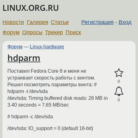
LINUX.ORG.RU
Новости
Галерея
Статьи
Регистрация
-
Вход
Форум
Опросы
Трекер
Поиск
Форум
—
Linux-hardware
hdparm
Поставил Fedora Core 8 и меня не
устраивает скорость работы с винтом.
0
Решил посмотреть параметры винта: #
hdparm -t /dev/sda
/dev/sda: Timing buffered disk reads: 26 MB in
0
3.40 seconds = 7.65 MB/sec
# hdparm -c /dev/sda
/dev/sda: IO_support = 0 (default 16-bit)