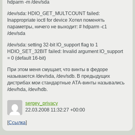
hdparm -m /dev/sda
/dev/sda: HDIO_GET_MULTCOUNT failed:
Inappropriate ioctl for device Хотел поменять
параметры, ничего не выходит: # hdparm -c1
/dev/sda
/dev/sda: setting 32-bit IO_support flag to 1
HDIO_SET_32BIT failed: Invalid argument IO_support
= 0 (default 16-bit)
При этом меня смущает, что винты в федоре
называются /dev/sda, /dev/sdb. В предыдущих
дистрибах мои стандартные ATA-винты назывались
/dev/hda, /dev/hdb.
sergey_privacy
22.03.2008 11:32:27 +00:00
Ссылка