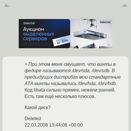
←
→
> При этом меня смущает, что винты в
федоре называются /dev/sda, /dev/sdb. В
предыдущих дистрибах мои стандартные
ATA-винты назывались /dev/hda, /dev/hdb.
Код libata сильно прямее, нежели ранний.
Есть там ещё несколько плюсов.
Какой диск?
Deleted
22.03.2008 13:44:06 +00:00