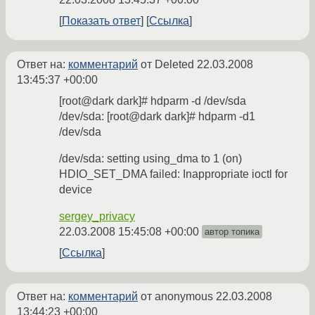
Показать ответ
Ссылка
Ответ на:
комментарий
от Deleted
22.03.2008
13:45:37 +00:00
[root@dark dark]# hdparm -d /dev/sda
/dev/sda: [root@dark dark]# hdparm -d1
/dev/sda
/dev/sda: setting using_dma to 1 (on)
HDIO_SET_DMA failed: Inappropriate ioctl for
device
sergey_privacy
22.03.2008 15:45:08 +00:00
автор топика
Ссылка
Ответ на:
комментарий
от anonymous
22.03.2008
13:44:23 +00:00