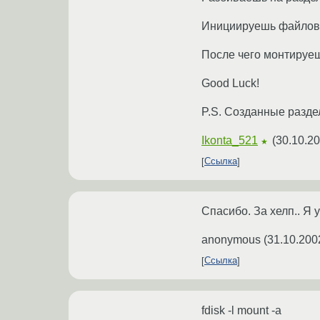
Инициируешь файловую
После чего монтируе
Good Luck!
P.S. Созданные раздел
Ikonta_521
(
30.10.20
★
Ссылка
Спасибо. За хелп.. Я 
anonymous
(
31.10.200
Ссылка
fdisk -l mount -a