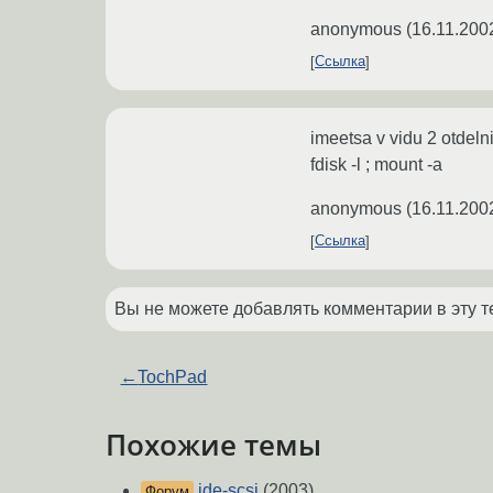
anonymous
(
16.11.200
Ссылка
imeetsa v vidu 2 otdeln
fdisk -l ; mount -a
anonymous
(
16.11.200
Ссылка
Вы не можете добавлять комментарии в эту т
←
TochPad
Похожие темы
ide-scsi
(2003)
Форум