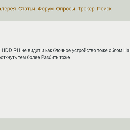
алерея
Статьи
Форум
Опросы
Трекер
Поиск
 HDD RH не видит и как блочное устройство тоже облом Har
откнуть тем более Разбить тоже