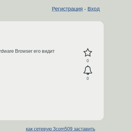
Регистрация
-
Вход
dware Browser его видит
0
0
как сетевую 3com509 заставить