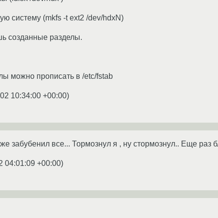
 систему (mkfs -t ext2 /dev/hdxN)
шь созданные разделы.
ы можно прописать в /etc/fstab
02 10:34:00 +00:00
)
уже забубенил все... Тормознул я , ну стормознул.. Еще раз б
2 04:01:09 +00:00
)