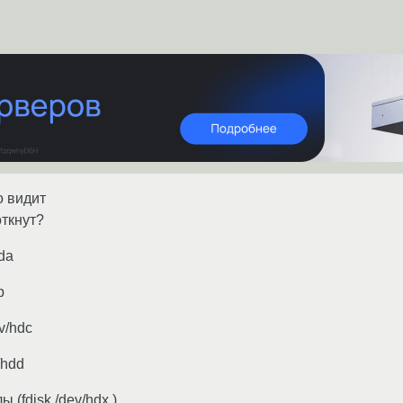
о видит
откнут?
hda
b
v/hdc
/hdd
 (fdisk /dev/hdx )