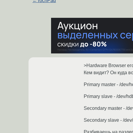
←
TochPad
>Hardware Browser ег
Кем видит? Он куда в
Primary master - /dev/
Primary slave - /dev/hd
Secondary master - /de
Secondary slave - /dev
Разбиваешь на разделы