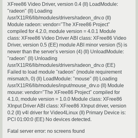
XFree86 Video Driver, version 0.4 (II) LoadModule:
"radeon" (II) Loading
/usr/X11R6/lib/modules/drivers/radeon_drv.o (II)
Module radeon: vendor="The XFree86 Project"
compiled for 4.2.0, module version = 4.0.1 Module
class: XFree86 Video Driver ABI class: XFree86 Video
Driver, version 0.5 (EE) module ABI minor version (5) is
newer than the server's version (4) (II) UnloadModule:
"radeon" (II) Unloading
/usr/X11R6/lib/modules/drivers/radeon_drv.o (EE)
Failed to load module "radeon" (module requirement
mismatch, 0) (II) LoadModule: "mouse" (II) Loading
/usr/X11R6/lib/modules/input/mouse_drv.o (II) Module
mouse: vendor="The XFree86 Project" compiled for
4.1.0, module version = 1.0.0 Module class: XFree86
XInput Driver ABI class: XFree86 XInput driver, version
0.2 (II) v4l driver for Video4Linux (II) Primary Device is:
PCI 01:00:0 (EE) No devices detected.
Fatal server error: no screens found