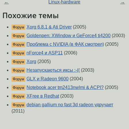
←
Linux-hardware
→
Похожие темы
Xorg 6.8.1 & Ati Driver
(2005)
Форум
Goldenpen: XWindow и GeForce4 ti4200
(2003)
Форум
Проблема с NVIDIA (в ФАК смотрел)
(2005)
Форум
nForce4 и ASP11
(2006)
Форум
Xorg
(2005)
Форум
Незапускаються иксы :-((
(2003)
Форум
GLX и Radeon 9600
(2004)
Форум
Notebook acer tm2413nwlmi & ACPI?
(2005)
Форум
XFree в Redhat
(2003)
Форум
debian gallium no fast 3d radeon удручает
Форум
(2011)