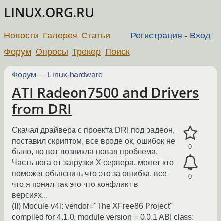
LINUX.ORG.RU
Новости
Галерея
Статьи
Регистрация
-
Вход
Форум
Опросы
Трекер
Поиск
Форум
—
Linux-hardware
ATI Radeon7500 and Drivers
from DRI
Скачал драйвера с проекта DRI под радеон,
поставил скриптом, все вроде ок, ошибок не
0
было, но вот возникла новая проблема.
Часть лога от загрузки Х сервера, может кто
поможет обьяснить что это за ошибка, все
0
что я понял так это что конфликт в
версиях...
(II) Module v4l: vendor="The XFree86 Project"
compiled for 4.1.0, module version = 0.0.1 ABI class: