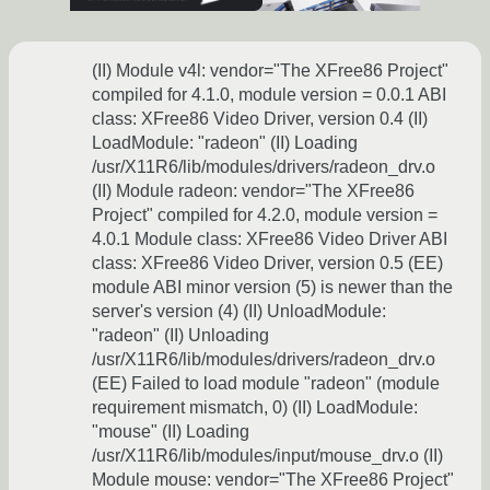
(II) Module v4l: vendor="The XFree86 Project"
compiled for 4.1.0, module version = 0.0.1 ABI
class: XFree86 Video Driver, version 0.4 (II)
LoadModule: "radeon" (II) Loading
/usr/X11R6/lib/modules/drivers/radeon_drv.o
(II) Module radeon: vendor="The XFree86
Project" compiled for 4.2.0, module version =
4.0.1 Module class: XFree86 Video Driver ABI
class: XFree86 Video Driver, version 0.5 (EE)
module ABI minor version (5) is newer than the
server's version (4) (II) UnloadModule:
"radeon" (II) Unloading
/usr/X11R6/lib/modules/drivers/radeon_drv.o
(EE) Failed to load module "radeon" (module
requirement mismatch, 0) (II) LoadModule:
"mouse" (II) Loading
/usr/X11R6/lib/modules/input/mouse_drv.o (II)
Module mouse: vendor="The XFree86 Project"