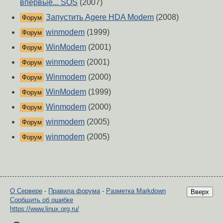
впервые... SOS
(2007)
Запустить Agere HDA Modem
(2008)
Форум
winmodem
(1999)
Форум
WinModem
(2001)
Форум
winmodem
(2001)
Форум
Winmodem
(2000)
Форум
WinModem
(1999)
Форум
Winmodem
(2000)
Форум
winmodem
(2005)
Форум
winmodem
(2005)
Форум
О Сервере
-
Правила форума
-
Разметка Markdown
Вверх
Сообщить об ошибке
https://www.linux.org.ru/