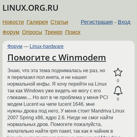
LINUX.ORG.RU
Новости
Галерея
Статьи
Регистрация
-
Вход
Форум
Опросы
Трекер
Поиск
Форум
—
Linux-hardware
Помогите с Winmodem
Знаю, что эта тема поднималась не раз, но
я перелазил пол инета, и не нашел
0
нормальной инфы. Я хочу перейти на Linux
так как Windows уже видеть не могу с его
глюками.... Но вот в че проблема у меня PCI
0
модем Lucent на чипе lucent 1646. мне
нужны дрова под него, У меня стоит Mandriva Linux
2007 Spring x86, ядро 2.6. Нигде не смог найти
нормальных дров. Помогите пожалуйста,
желательно найти rpm пакет, так как я чайник в