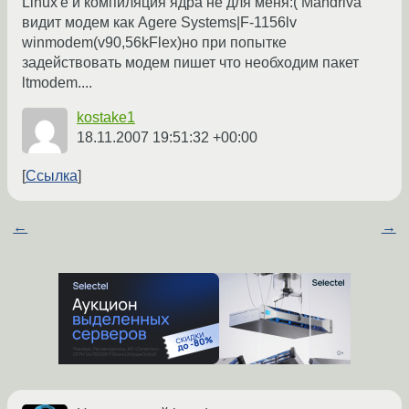
Linux'e и компиляция ядра не для меня:( Mandriva
видит модем как Agere Systems|F-1156lv
winmodem(v90,56kFlex)но при попытке
задействовать модем пишет что необходим пакет
ltmodem....
kostake1
18.11.2007 19:51:32 +00:00
Ссылка
←
→