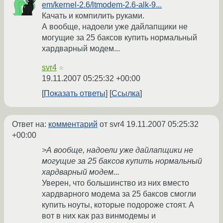
em/kernel-2.6/ltmodem-2.6-alk-9...
Качать и компилить руками.
А вообще, надоели уже дайлапщики не
могущие за 25 баксов купить нормальный
хардварный модем...
svr4
☆
19.11.2007 05:25:32 +00:00
Показать ответы
Ссылка
Ответ на:
комментарий
от svr4
19.11.2007 05:25:32
+00:00
>А вообще, надоели уже дайлапщики не
могущие за 25 баксов купить нормальный
хардварный модем...
Уверен, что большинство из них вместо
хардварного модема за 25 баксов смогли
купить ноуты, которые подороже стоят. А
вот в них как раз винмодемы и