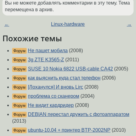
Вы не можете добавлять комментарии в эту тему. Тема
перемещена в архив.
←
Linux-hardware
→
Похожие темы
Не пашет мобила
(2008)
Форум
3g ZTE K3565-Z
(2011)
Форум
SUSE 10 Nokia 6822 USB-cable CA42
(2005)
Форум
как выяснить куда стал телефон
(2006)
Форум
[Лоханулся] И вновь Lirc
(2008)
Форум
проблема со сканером
(2004)
Форум
Не видит кардридер
(2008)
Форум
DEBIAN перестал дружить с фотоаппаратом
Форум
(2013)
ubuntu-10.04 + принтер BTP-2002NP
(2010)
Форум