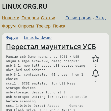
LINUX.ORG.RU
Новости
Галерея
Статьи
Регистрация
-
Вход
Форум
Опросы
Трекер
Поиск
Форум
—
Linux-hardware
Перестал маунтиться УСБ
Раньше всё было нормально, SCSI и USB 
опции в ядре включены, dmesg говорит:

usb 3-1: new full speed USB device using 
0
uhci_hcd and address 3

usb 3-1: configuration #1 chosen from 1 
choice

0
scsi1 : SCSI emulation for USB Mass 
Storage devices

usb-storage: device found at 3

usb-storage: waiting for device to settle 
before scanning

scsi 1:0:0:0: Direct-Access     Generic  
USB Flash Drive  1.03 PQ: 0 ANSI: 2
