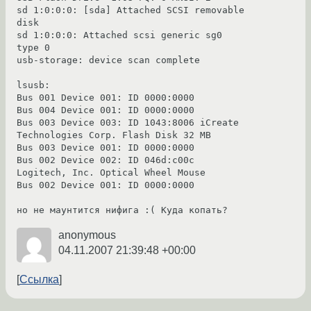
sd 1:0:0:0: [sda] Attached SCSI removable 
disk

sd 1:0:0:0: Attached scsi generic sg0 
type 0

usb-storage: device scan complete

lsusb: 

Bus 001 Device 001: ID 0000:0000  

Bus 004 Device 001: ID 0000:0000  

Bus 003 Device 003: ID 1043:8006 iCreate 
Technologies Corp. Flash Disk 32 MB

Bus 003 Device 001: ID 0000:0000  

Bus 002 Device 002: ID 046d:c00c 
Logitech, Inc. Optical Wheel Mouse

Bus 002 Device 001: ID 0000:0000  

но не маунтится нифига :( Куда копать?
anonymous
04.11.2007 21:39:48 +00:00
Ссылка