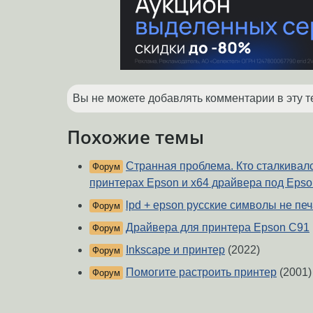
Вы не можете добавлять комментарии в эту т
Похожие темы
Странная проблема. Кто сталкивал
Форум
принтерах Epson и x64 драйвера под Epso
lpd + epson русские символы не печ
Форум
Драйвера для принтера Epson C91
Форум
Inkscape и принтер
(2022)
Форум
Помогите растроить принтер
(2001)
Форум