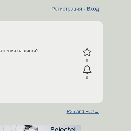
Регистрация
-
Вход
ражения на диски?
0
0
P35 and FC7
→