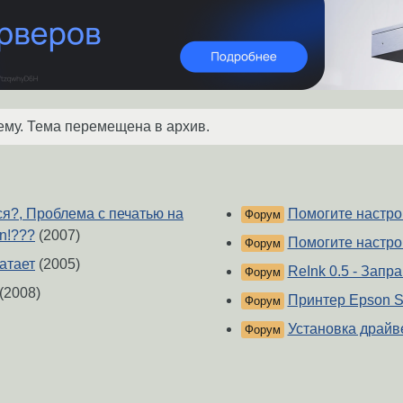
ему. Тема перемещена в архив.
ся?, Проблема с печатью на
Помогите настро
Форум
n!???
(2007)
Помогите настро
Форум
атает
(2005)
ReInk 0.5 - Зап
Форум
(2008)
Принтер Epson S
Форум
Установка драйв
Форум