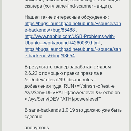
сканера (хотя sane-find-scanner - видит).
Нашел такие интересные обсуждения:
https://bugs.launchpad.net/ubuntu/+source/san
e-backends/+bug/85488
,
http://www.nabble.com/USB-Problems-with-
Ubuntu---workaround-t4260039.html
,
https://bugs.launchpad.net/ubuntu/+source/san
e-backends/+bug/93654
В результате сканер заработал с ядром
2.6.22 с помощью правки правила в
/etc/udev/rules.d/99-libsane.rules -
добавления туда: RUN+="/bin/sh -c 'test -e
/sys/$env{DEVPATH}/power/level && echo on
> /sys/$env{DEVPATH}/power/level'"
В sane-backends 1.0.19 это должно уже быть
сделано.
anonymous