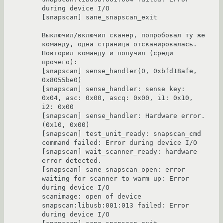
during device I/O

[snapscan] sane_snapscan_exit

Выключил/включил сканер, попробовал ту же 
команду, одна страница отсканировалась. 
Повторил команду и получил (среди 
прочего):

[snapscan] sense_handler(0, 0xbfd18afe, 
0x8055be0)

[snapscan] sense_handler: sense key: 
0x04, asc: 0x00, ascq: 0x00, i1: 0x10, 
i2: 0x00

[snapscan] sense_handler: Hardware error. 
(0x10, 0x00)

[snapscan] test_unit_ready: snapscan_cmd 
command failed: Error during device I/O

[snapscan] wait_scanner_ready: hardware 
error detected.

[snapscan] sane_snapscan_open: error 
waiting for scanner to warm up: Error 
during device I/O

scanimage: open of device 
snapscan:libusb:001:013 failed: Error 
during device I/O
