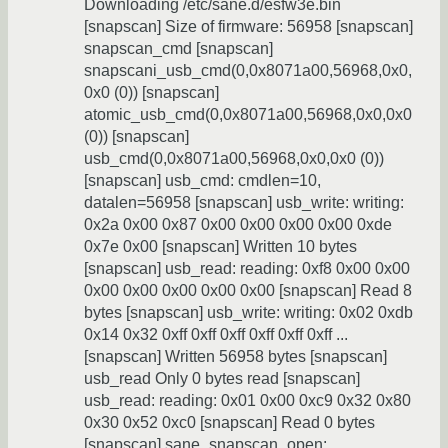
Downloading /etc/sane.d/esfw3e.bin
[snapscan] Size of firmware: 56958 [snapscan]
snapscan_cmd [snapscan]
snapscani_usb_cmd(0,0x8071a00,56968,0x0,
0x0 (0)) [snapscan]
atomic_usb_cmd(0,0x8071a00,56968,0x0,0x0
(0)) [snapscan]
usb_cmd(0,0x8071a00,56968,0x0,0x0 (0))
[snapscan] usb_cmd: cmdlen=10,
datalen=56958 [snapscan] usb_write: writing:
0x2a 0x00 0x87 0x00 0x00 0x00 0x00 0xde
0x7e 0x00 [snapscan] Written 10 bytes
[snapscan] usb_read: reading: 0xf8 0x00 0x00
0x00 0x00 0x00 0x00 0x00 [snapscan] Read 8
bytes [snapscan] usb_write: writing: 0x02 0xdb
0x14 0x32 0xff 0xff 0xff 0xff 0xff 0xff ...
[snapscan] Written 56958 bytes [snapscan]
usb_read Only 0 bytes read [snapscan]
usb_read: reading: 0x01 0x00 0xc9 0x32 0x80
0x30 0x52 0xc0 [snapscan] Read 0 bytes
[snapscan] sane_snapscan_open: