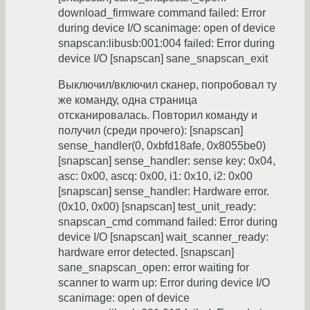
download_firmware command failed: Error
during device I/O scanimage: open of device
snapscan:libusb:001:004 failed: Error during
device I/O [snapscan] sane_snapscan_exit
Выключил/включил сканер, попробовал ту
же команду, одна страница
отсканировалась. Повторил команду и
получил (среди прочего): [snapscan]
sense_handler(0, 0xbfd18afe, 0x8055be0)
[snapscan] sense_handler: sense key: 0x04,
asc: 0x00, ascq: 0x00, i1: 0x10, i2: 0x00
[snapscan] sense_handler: Hardware error.
(0x10, 0x00) [snapscan] test_unit_ready:
snapscan_cmd command failed: Error during
device I/O [snapscan] wait_scanner_ready:
hardware error detected. [snapscan]
sane_snapscan_open: error waiting for
scanner to warm up: Error during device I/O
scanimage: open of device