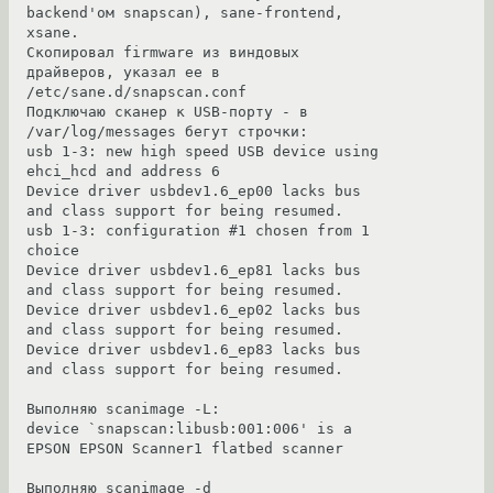
backend'ом snapscan), sane-frontend, 
xsane.

Скопировал firmware из виндовых 
драйверов, указал ее в 
/etc/sane.d/snapscan.conf

Подключаю сканер к USB-порту - в 
/var/log/messages бегут строчки:

usb 1-3: new high speed USB device using 
ehci_hcd and address 6

Device driver usbdev1.6_ep00 lacks bus 
and class support for being resumed.

usb 1-3: configuration #1 chosen from 1 
choice

Device driver usbdev1.6_ep81 lacks bus 
and class support for being resumed.

Device driver usbdev1.6_ep02 lacks bus 
and class support for being resumed.

Device driver usbdev1.6_ep83 lacks bus 
and class support for being resumed.

Выполняю scanimage -L:

device `snapscan:libusb:001:006' is a 
EPSON EPSON Scanner1 flatbed scanner

Выполняю scanimage -d 