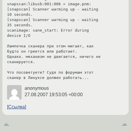
snapscan:libusb:001:006 > image.pnm:

[snapscan] Scanner warming up - waiting 
10 seconds.

[snapscan] Scanner warming up - waiting 
35 seconds.

scanimage: sane_start: Error during 
device I/O

Лампочка сканера при этом мигает, как 
будто он греется или работает.

Однако. механизм не двигается, ничего не 
сканируется.

Что посоветуете? Судя по форумам этот 
сканер в Линуксе должен работать...
anonymous
27.08.2007 19:53:05 +00:00
Ссылка
←
→