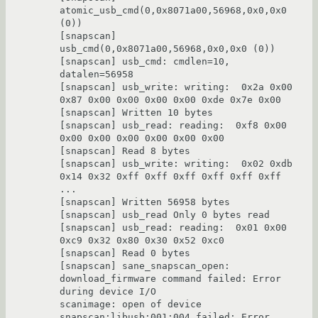
atomic_usb_cmd(0,0x8071a00,56968,0x0,0x0 
(0))

[snapscan] 
usb_cmd(0,0x8071a00,56968,0x0,0x0 (0))

[snapscan] usb_cmd: cmdlen=10, 
datalen=56958

[snapscan] usb_write: writing:  0x2a 0x00 
0x87 0x00 0x00 0x00 0x00 0xde 0x7e 0x00

[snapscan] Written 10 bytes

[snapscan] usb_read: reading:  0xf8 0x00 
0x00 0x00 0x00 0x00 0x00 0x00

[snapscan] Read 8 bytes

[snapscan] usb_write: writing:  0x02 0xdb 
0x14 0x32 0xff 0xff 0xff 0xff 0xff 0xff 
...

[snapscan] Written 56958 bytes

[snapscan] usb_read Only 0 bytes read

[snapscan] usb_read: reading:  0x01 0x00 
0xc9 0x32 0x80 0x30 0x52 0xc0

[snapscan] Read 0 bytes

[snapscan] sane_snapscan_open: 
download_firmware command failed: Error 
during device I/O

scanimage: open of device 
snapscan:libusb:001:004 failed: Error 