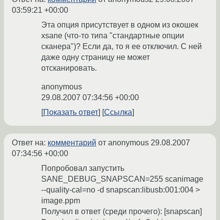
03:59:21 +00:00
Эта опция присутствует в одном из окошек
xsane (что-то типа "стандартные опции
сканера")? Если да, то я ее отключил. С ней
даже одну страницу не может
отсканировать.
anonymous
29.08.2007 07:34:56 +00:00
Показать ответ
Ссылка
Ответ на:
комментарий
от anonymous
29.08.2007
07:34:56 +00:00
Попробовал запустить
SANE_DEBUG_SNAPSCAN=255 scanimage
--quality-cal=no -d snapscan:libusb:001:004 >
image.ppm
Получил в ответ (среди прочего): [snapscan]