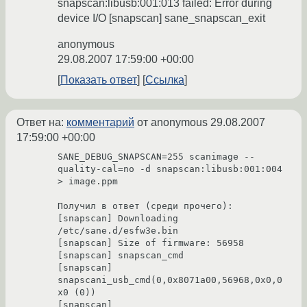
snapscan:libusb:001:013 failed: Error during
device I/O [snapscan] sane_snapscan_exit
anonymous
29.08.2007 17:59:00 +00:00
Показать ответ
Ссылка
Ответ на:
комментарий
от anonymous
29.08.2007
17:59:00 +00:00
SANE_DEBUG_SNAPSCAN=255 scanimage --
quality-cal=no -d snapscan:libusb:001:004 
> image.ppm

Получил в ответ (среди прочего):

[snapscan] Downloading 
/etc/sane.d/esfw3e.bin

[snapscan] Size of firmware: 56958

[snapscan] snapscan_cmd

[snapscan] 
snapscani_usb_cmd(0,0x8071a00,56968,0x0,0
x0 (0))

[snapscan] 