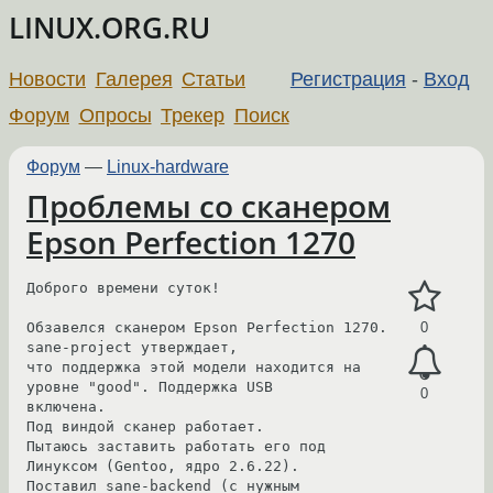
LINUX.ORG.RU
Новости
Галерея
Статьи
Регистрация
-
Вход
Форум
Опросы
Трекер
Поиск
Форум
—
Linux-hardware
Проблемы со сканером
Epson Perfection 1270
Доброго времени суток!

Обзавелся сканером Epson Perfection 1270. 
0
sane-project утверждает,

что поддержка этой модели находится на 
уровне "good". Поддержка USB

0
включена.

Под виндой сканер работает.

Пытаюсь заставить работать его под 
Линуксом (Gentoo, ядро 2.6.22).

Поставил sane-backend (с нужным 