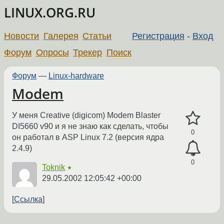
LINUX.ORG.RU
Новости
Галерея
Статьи
Регистрация
-
Вход
Форум
Опросы
Трекер
Поиск
Форум
—
Linux-hardware
Modem
У меня Creative (digicom) Modem Blaster
DI5660 v90 и я не знаю как сделать, чтобы
0
он работал в ASP Linux 7.2 (версия ядра
2.4.9)
0
Toknik
★
29.05.2002 12:05:42 +00:00
Ссылка