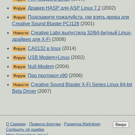
Дравер HASP для ASP Linux 7.2
(2002)
Форум
Подскажите пожалуйста, где взять дрова для
Форум
Creative Sound Blaster PCI128
(2001)
Creative Labs выпустила 32/64-битный Linux-
Новости
драйвер для X-Fi
(2008)
CA0132 в linux
(2014)
Форум
USB Modem+Linux
(2002)
Форум
Null-Modem
(2004)
Форум
Про протокол v90
(2006)
Форум
Creative Sound Blaster X-Fi Series Linux 64-bit
Новости
Beta Driver
(2007)
О Сервере
-
Правила форума
-
Разметка Markdown
Вверх
Сообщить об ошибке
https://www.linux.org.ru/