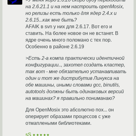
на 2.6.21.1 и на нем настроить openMosix,
но релизы есть только для ядер 2.4.х и
2.6.15...как мне быть?
AFAIK в svn у них для 2.6.17. Вот его и
ставить. На более новое он не встанет. В
ядре очень много поломано с тех пор.
Особенно в районе 2.6.19
>Есть 2-а компа практически идентичной
конфигурации.., захотел создать кластер,
так вот - мне обязательно устанавливать
один и тот же дистрибутив Линукса на
обе машины, иными словами gcc, binutils,
autotools должны быть одинаковых версий
на машинах? я правильно пониманаю?
Для OpenMosix это абсолютно пох... он
оперирует образами процессов с уже
отмаплеными библиотеками.
sS
★★★★★