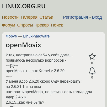
LINUX.ORG.RU
Новости
Галерея
Статьи
Регистрация
-
Вход
Форум
Опросы
Трекер
Поиск
Форум
—
Linux-hardware
openMosix
Итак, настраиваю сабж у себя дома..
появмлось несколько ворпросов -
0
~~[1]~~
openMosix + Linux Kernel > 2.6.20
-----
0
У меня ядро 2.6.20 скоро буду переходить
на 2.6.21.1 и на нем
настроить openMosix, но релизы есть только для
ядер 2.4.х и
2.6.15...как мне быть?