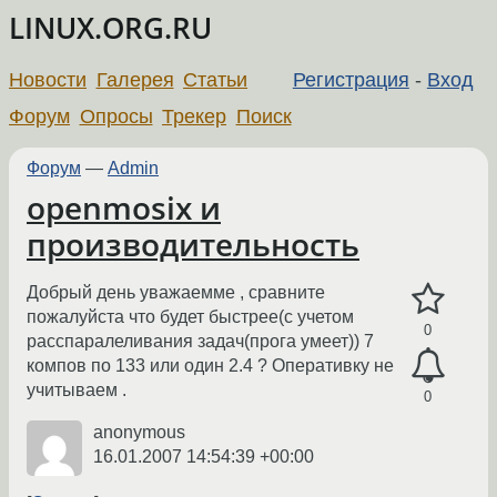
LINUX.ORG.RU
Новости
Галерея
Статьи
Регистрация
-
Вход
Форум
Опросы
Трекер
Поиск
Форум
—
Admin
openmosix и
производительность
Добрый день уважаемме , сравните
пожалуйста что будет быстрее(с учетом
0
расспаралеливания задач(прога умеет)) 7
компов по 133 или один 2.4 ? Оперативку не
учитываем .
0
anonymous
16.01.2007 14:54:39 +00:00