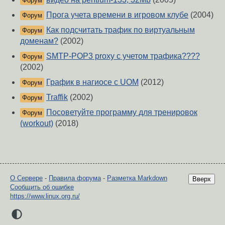
Форум
Прога учета времени в игровом клубе
(2004)
Форум
Как подсчитать трафик по виртуальным
Форум
доменам?
(2002)
SMTP-POP3 proxy с учетом трафика????
Форум
(2002)
График в нагиосе с UOM
(2012)
Форум
Traffik
(2002)
Форум
Посоветуйте программу для тренировок
Форум
(workout)
(2018)
О Сервере
-
Правила форума
-
Разметка Markdown
Вверх
Сообщить об ошибке
https://www.linux.org.ru/