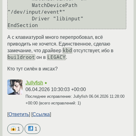
        MatchDevicePath 
"/dev/input/event*"

        Driver "libinput"

А с клавиатурой много перепробовал, всё
приводить не хочется. Единственное, сделаю
kbd
замечание, что драйвер
отсутствует, ибо в
buildroot
LEGACY
он в
.
Кто тут силён в иксах?
Jullyfish
★
06.04.2026 10:30:03 +00:00
Последнее исправление: Jullyfish
06.04.2026 11:28:00
+00:00
(всего исправлений: 1)
Ответить
Ссылка
1
1