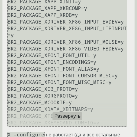
BR2_PACKAGE_XAPP_XINIT=y

BR2_PACKAGE_XAPP_XKBCOMP=y

BR2_PACKAGE_XAPP_XRDB=y

BR2_PACKAGE_XDRIVER_XF86_INPUT_EVDEV=y

BR2_PACKAGE_XDRIVER_XF86_INPUT_LIBINPUT
=y

BR2_PACKAGE_XDRIVER_XF86_INPUT_MOUSE=y

BR2_PACKAGE_XDRIVER_XF86_VIDEO_FBDEV=y

BR2_PACKAGE_XFONT_FONT_UTIL=y

BR2_PACKAGE_XFONT_ENCODINGS=y

BR2_PACKAGE_XFONT_FONT_ALIAS=y

BR2_PACKAGE_XFONT_FONT_CURSOR_MISC=y

BR2_PACKAGE_XFONT_FONT_MISC_MISC=y

BR2_PACKAGE_XCB_PROTO=y

BR2_PACKAGE_XORGPROTO=y

BR2_PACKAGE_MCOOKIE=y

BR2_PACKAGE_XDATA_XBITMAPS=y

BR2_PACKAGE_XTERM=y

Развернуть
X -configure
не работает (да и все остальные