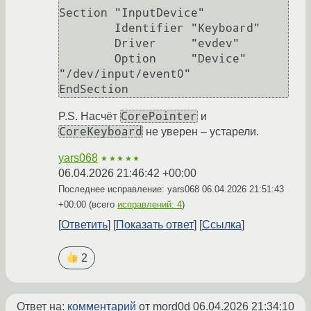
Section "InputDevice"

        Identifier "Keyboard"

        Driver     "evdev"

        Option     "Device" 
"/dev/input/event0"

CorePointer
P.S. Насчёт
и
CoreKeyboard
не уверен – устарели.
yars068
★★★★★
06.04.2026 21:46:42 +00:00
Последнее исправление: yars068
06.04.2026 21:51:43
+00:00
(всего
исправлений: 4
)
Ответить
Показать ответ
Ссылка
2
Ответ на:
комментарий
от mord0d
06.04.2026 21:34:10