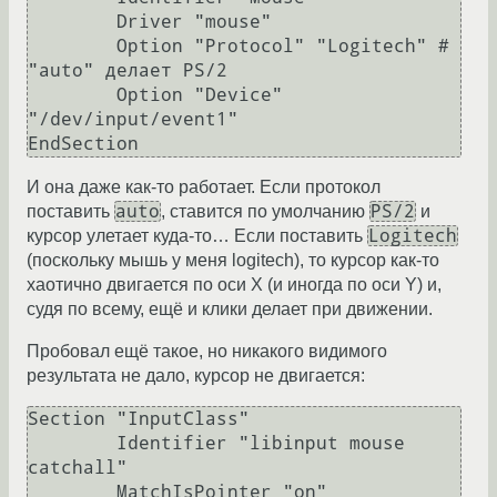
        Driver "mouse"

        Option "Protocol" "Logitech" # 
"auto" делает PS/2

        Option "Device" 
"/dev/input/event1"

И она даже как-то работает. Если протокол
auto
PS/2
поставить
, ставится по умолчанию
и
Logitech
курсор улетает куда-то… Если поставить
(поскольку мышь у меня logitech), то курсор как-то
хаотично двигается по оси X (и иногда по оси Y) и,
судя по всему, ещё и клики делает при движении.
Пробовал ещё такое, но никакого видимого
результата не дало, курсор не двигается:
Section "InputClass"

        Identifier "libinput mouse 
catchall"

        MatchIsPointer "on"
