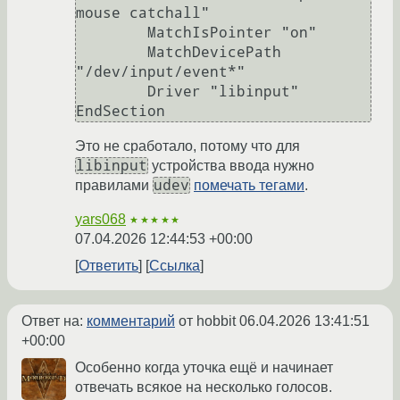
mouse catchall"

        MatchIsPointer "on"

        MatchDevicePath 
"/dev/input/event*"

        Driver "libinput"

Это не сработало, потому что для
libinput
устройства ввода нужно
udev
правилами
помечать тегами
.
yars068
★★★★★
07.04.2026 12:44:53 +00:00
Ответить
Ссылка
Ответ на:
комментарий
от hobbit
06.04.2026 13:41:51
+00:00
Особенно когда уточка ещё и начинает
отвечать всякое на несколько голосов.