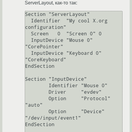
ServerLayout, как-то так:
Section "ServerLayout"

  Identifier  "My cool X.org 
configuration"

  Screen   0  "Screen 0" 0

  InputDevice "Mouse 0" 
"CorePointer"

  InputDevice "Keyboard 0" 
"CoreKeyboard"

EndSection

Section "InputDevice"

        Identifier "Mouse 0"

        Driver     "evdev"

        Option     "Protocol" 
"auto"

        Option     "Device" 
"/dev/input/event1"

EndSection
