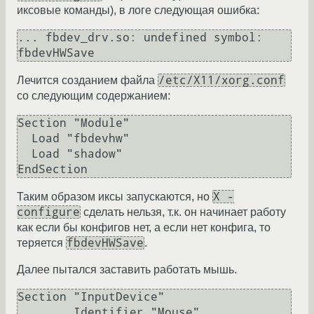
иксовые команды), в логе следующая ошибка:
... fbdev_drv.so: undefined symbol: 
/etc/X11/xorg.conf
Лечится созданием файла
со следующим содержанием:
Section "Module"

  Load "fbdevhw"

  Load "shadow"

X -
Таким образом иксы запускаются, но
configure
сделать нельзя, т.к. он начинает работу
как если бы конфигов нет, а если нет конфига, то
fbdevHWSave
теряется
.
Далее пытался заставить работать мышь.
Section "InputDevice"

        Identifier "Mouse"
