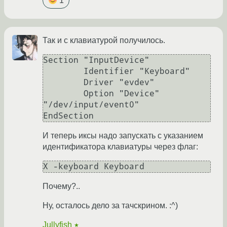
1
Так и с клавиатурой получилось.
Section "InputDevice"

        Identifier "Keyboard"

        Driver "evdev"

        Option "Device" 
"/dev/input/event0"

И теперь иксы надо запускать с указанием
идентификатора клавиатуры через флаг:
Почему?..
Ну, осталось дело за тачскрином. :^)
Jullyfish
★