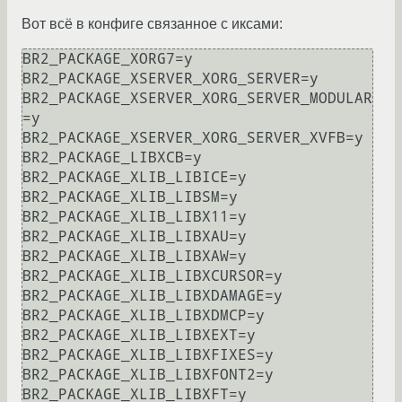
Вот всё в конфиге связанное с иксами:
BR2_PACKAGE_XORG7=y

BR2_PACKAGE_XSERVER_XORG_SERVER=y

BR2_PACKAGE_XSERVER_XORG_SERVER_MODULAR
=y

BR2_PACKAGE_XSERVER_XORG_SERVER_XVFB=y

BR2_PACKAGE_LIBXCB=y

BR2_PACKAGE_XLIB_LIBICE=y

BR2_PACKAGE_XLIB_LIBSM=y

BR2_PACKAGE_XLIB_LIBX11=y

BR2_PACKAGE_XLIB_LIBXAU=y

BR2_PACKAGE_XLIB_LIBXAW=y

BR2_PACKAGE_XLIB_LIBXCURSOR=y

BR2_PACKAGE_XLIB_LIBXDAMAGE=y

BR2_PACKAGE_XLIB_LIBXDMCP=y

BR2_PACKAGE_XLIB_LIBXEXT=y

BR2_PACKAGE_XLIB_LIBXFIXES=y

BR2_PACKAGE_XLIB_LIBXFONT2=y

BR2_PACKAGE_XLIB_LIBXFT=y
