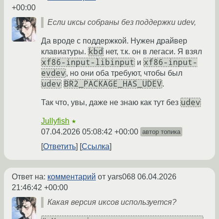
+00:00
Если иксы собраны без поддержки udev,
Да вроде с поддержкой. Нужен драйвер
kbd
клавиатуры.
нет, т.к. он в легаси. Я взял
xf86-input-libinput
xf86-input-
и
evdev
, но они оба требуют, чтобы был
udev
BR2_PACKAGE_HAS_UDEV
.
udev
Так что, увы, даже не знаю как тут без
Jullyfish
★
07.04.2026 05:08:42 +00:00
автор топика
Ответить
Ссылка
Ответ на:
комментарий
от yars068
06.04.2026
21:46:42 +00:00
Какая версия иксов используется?