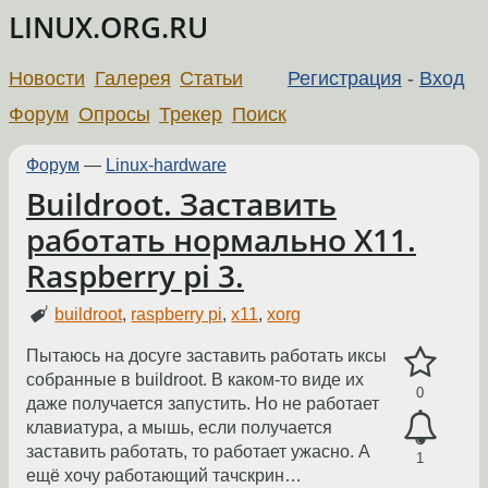
LINUX.ORG.RU
Новости
Галерея
Статьи
Регистрация
-
Вход
Форум
Опросы
Трекер
Поиск
Форум
—
Linux-hardware
Buildroot. Заставить
работать нормально X11.
Raspberry pi 3.
buildroot
,
raspberry pi
,
x11
,
xorg
Пытаюсь на досуге заставить работать иксы
собранные в buildroot. В каком-то виде их
0
даже получается запустить. Но не работает
клавиатура, а мышь, если получается
заставить работать, то работает ужасно. А
1
ещё хочу работающий тачскрин…