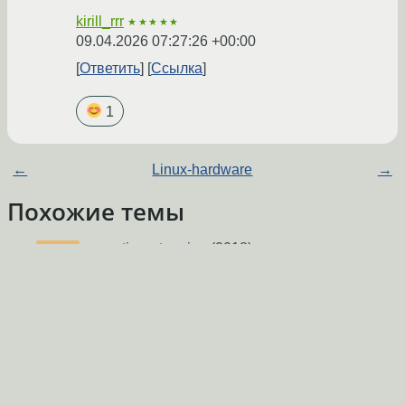
kirill_rrr
★★★★★
09.04.2026 07:27:26 +00:00
Ответить
Ссылка
1
←
Linux-hardware
→
Похожие темы
synaptics и tapping
(2018)
Форум
Сохранение раскладки для каждого окна в
Форум
dwm
(2011)
Отвалися тачпач
(2008)
Форум
Не было печали - обновил иксы, отвалился
Форум
тачпад.
(2008)
Kubuntu + xorg.conf
(2008)
Форум