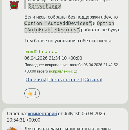
ServerFlags
.
Если иксы собраны без поддержки udev, то
Option "AutoAddDevices"
Option
и
"AutoEnableDevices"
работать не будут.
Тем более по умолчанию обе включены.
mord0d
★★★★★
06.04.2026 21:34:10 +00:00
Последнее исправление: mord0d
06.04.2026 21:42:52
+00:00
(всего
исправлений: 1
)
Ответить
Показать ответ
Ссылка
1
Ответ на:
комментарий
от Jullyfish
06.04.2026
20:54:31 +00:00
Для начала дам ссылку, которая должна