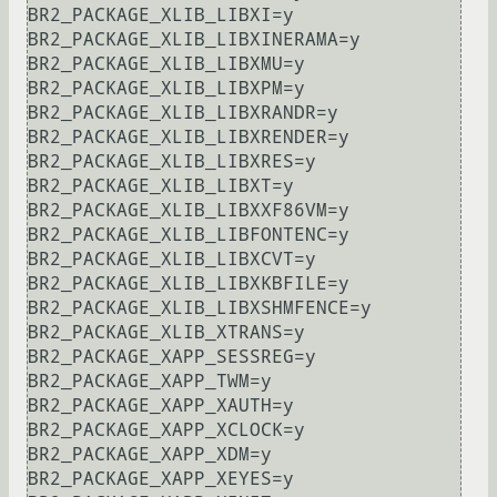
BR2_PACKAGE_XLIB_LIBXI=y

BR2_PACKAGE_XLIB_LIBXINERAMA=y

BR2_PACKAGE_XLIB_LIBXMU=y

BR2_PACKAGE_XLIB_LIBXPM=y

BR2_PACKAGE_XLIB_LIBXRANDR=y

BR2_PACKAGE_XLIB_LIBXRENDER=y

BR2_PACKAGE_XLIB_LIBXRES=y

BR2_PACKAGE_XLIB_LIBXT=y

BR2_PACKAGE_XLIB_LIBXXF86VM=y

BR2_PACKAGE_XLIB_LIBFONTENC=y

BR2_PACKAGE_XLIB_LIBXCVT=y

BR2_PACKAGE_XLIB_LIBXKBFILE=y

BR2_PACKAGE_XLIB_LIBXSHMFENCE=y

BR2_PACKAGE_XLIB_XTRANS=y

BR2_PACKAGE_XAPP_SESSREG=y

BR2_PACKAGE_XAPP_TWM=y

BR2_PACKAGE_XAPP_XAUTH=y

BR2_PACKAGE_XAPP_XCLOCK=y

BR2_PACKAGE_XAPP_XDM=y

BR2_PACKAGE_XAPP_XEYES=y
