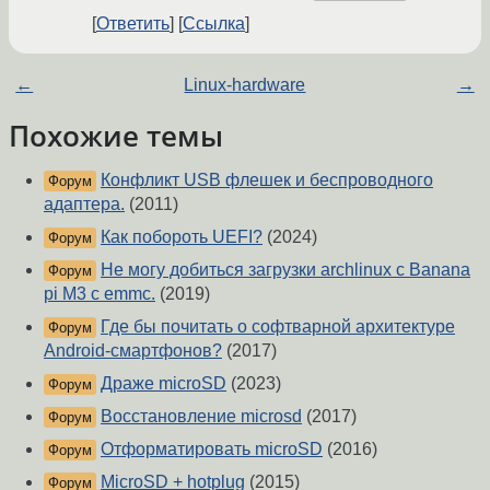
Ответить
Ссылка
←
Linux-hardware
→
Похожие темы
Конфликт USB флешек и беспроводного
Форум
адаптера.
(2011)
Как побороть UEFI?
(2024)
Форум
Не могу добиться загрузки archlinux с Banana
Форум
pi M3 с emmc.
(2019)
Где бы почитать о софтварной архитектуре
Форум
Android-смартфонов?
(2017)
Драже microSD
(2023)
Форум
Восстановление microsd
(2017)
Форум
Отформатировать microSD
(2016)
Форум
MicroSD + hotplug
(2015)
Форум