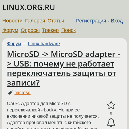
LINUX.ORG.RU
Новости
Галерея
Статьи
Регистрация
-
Вход
Форум
Опросы
Трекер
Поиск
Форум
—
Linux-hardware
MicroSD -> MicroSD adapter -
> USB: почему не работает
переключатель защиты от
записи?
microsd
Сабж. Адаптер для MicroSD с
переключалкой «Lock». Но при её
0
включении никакой защиты не получается.
Адаптер пробовал менять с китайского
нонейма на тот что с телефоном Samsung