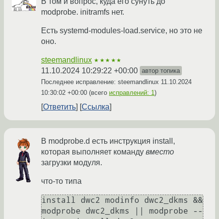
В том и вопрос, куда его сунуть до
modprobe. initramfs нет.
Есть systemd-modules-load.service, но это не
оно.
steemandlinux
★★★★★
11.10.2024 10:29:22 +00:00
автор топика
Последнее исправление: steemandlinux
11.10.2024
10:30:02 +00:00
(всего
исправлений: 1
)
Ответить
Ссылка
В modprobe.d есть инструкция install,
которая выполняет команду
вместо
загрузки модуля.
что-то типа
install dwc2 modinfo dwc2_dkms && 
modprobe dwc2_dkms || modprobe --