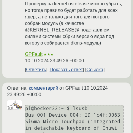
Проверку на kernel.osrelease можно убрать,
но тогда правило будет работать для всех
ядер, а не только для того для котрого
собран модуль (в качестве
@KERNEL_RELEASE
@ подставляем
силами системы сбрки версию ядра под
которую собирается dkms-модуль)
GPFault
★★★
10.10.2024 23:49:26 +00:00
Ответить
Показать ответ
Ссылка
Ответ на:
комментарий
от GPFault
10.10.2024
23:49:26 +00:00
pi@becker22:~ $ lsusb

Bus 001 Device 004: ID 1c4f:0063 
SiGma Micro Touchpad (integrated 
in detachable keyboard of Chuwi 