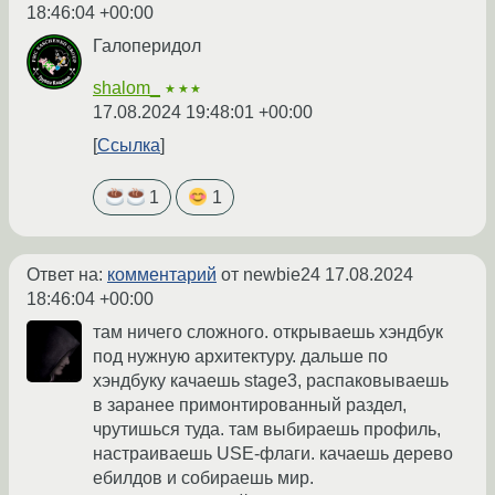
18:46:04 +00:00
Галоперидол
shalom_
★★★
17.08.2024 19:48:01 +00:00
Ссылка
1
1
Ответ на:
комментарий
от newbie24
17.08.2024
18:46:04 +00:00
там ничего сложного. открываешь хэндбук
под нужную архитектуру. дальше по
хэндбуку качаешь stage3, распаковываешь
в заранее примонтированный раздел,
чрутишься туда. там выбираешь профиль,
настраиваешь USE-флаги. качаешь дерево
ебилдов и собираешь мир.