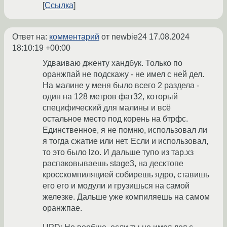
Ссылка
Ответ на:
комментарий
от newbie24
17.08.2024
18:10:19 +00:00
Удваиваю дженту хандбук. Только по
оранжпай не подскажу - не имел с ней дел.
На малине у меня было всего 2 раздела -
один на 128 метров фат32, который
специфический для малины и всё
остальное место под корень на бтрфс.
Единственное, я не помню, использовал ли
я тогда сжатие или нет. Если и использовал,
то это было lzo. И дальше тупо из тар.хз
распаковываешь stage3, на десктопе
кросскомпиляцией собирешь ядро, ставишь
его его и модули и грузишься на самой
железке. Дальше уже компиляешь на самом
оранжпае.