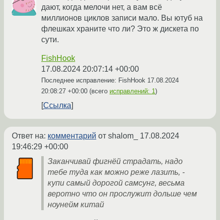
дают, когда мелочи нет, а вам всё
миллионов циклов записи мало. Вы ютуб на
флешках храните что ли? Это ж дискета по
сути.
FishHook
17.08.2024 20:07:14 +00:00
Последнее исправление: FishHook
17.08.2024
20:08:27 +00:00
(всего
исправлений: 1
)
Ссылка
Ответ на:
комментарий
от shalom_
17.08.2024
19:46:29 +00:00
Заканчивай фигнёй страдать, надо
тебе туда как можно реже лазить, -
купи самый дорогой самсунг, весьма
веротно что он прослужит дольше чем
ноунейм китай