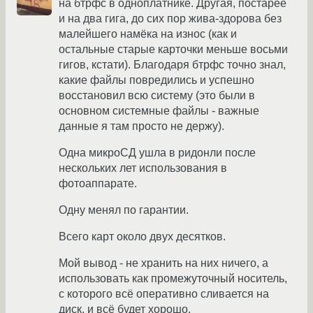
на бтрфс в одноплатнике. Другая, постарее
и на два гига, до сих пор жива-здорова без
малейшего намёка на износ (как и
остальные старые карточки меньше восьми
гигов, кстати). Благодаря бтрфс точно знал,
какие файлы повредились и успешно
восстановил всю систему (это были в
основном системные файлы - важные
данные я там просто не держу).
Одна микроСД ушла в ридонли после
нескольких лет использования в
фотоаппарате.
Одну менял по гарантии.
Всего карт около двух десятков.
Мой вывод - не хранить на них ничего, а
использовать как промежуточный носитель,
с которого всё оперативно сливается на
диск, и всё будет хорошо.