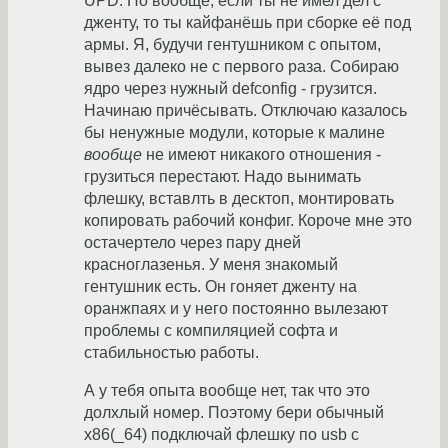
UPD: Но вообще, если ты не имел дел с
дженту, то ты кайфанёшь при сборке её под
армы. Я, будучи гентушником с опытом,
вывез далеко не с первого раза. Собираю
ядро через нужный defconfig - грузится.
Начинаю причёсывать. Отключаю казалось
бы ненужные модули, которые к малине
вообще
не имеют никакого отношения -
грузиться перестают. Надо вынимать
флешку, вставлть в десктоп, монтировать
копировать рабочий конфиг. Короче мне это
остачертело через пару дней
красноглазенья. У меня знакомый
гентушник есть. Он гоняет дженту на
оранжпаях и у него постоянно вылезают
проблемы с компиляцией софта и
стабильностью работы.
А у тебя опыта вообще нет, так что это
долхлый номер. Поэтому бери обычный
x86(_64) подключай флешку по usb с