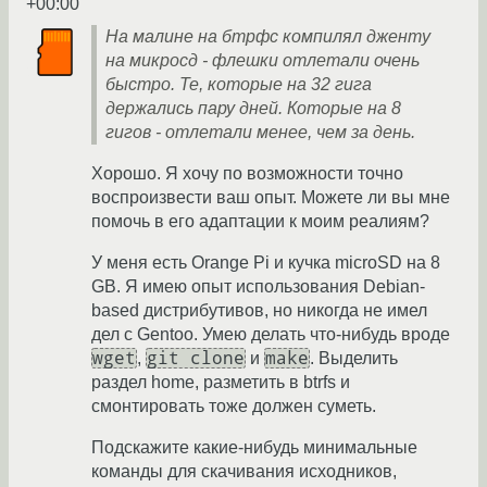
+00:00
На малине на бтрфс компилял дженту
на микросд - флешки отлетали очень
быстро. Те, которые на 32 гига
держались пару дней. Которые на 8
гигов - отлетали менее, чем за день.
Хорошо. Я хочу по возможности точно
воспроизвести ваш опыт. Можете ли вы мне
помочь в его адаптации к моим реалиям?
У меня есть Orange Pi и кучка microSD на 8
GB. Я имею опыт использования Debian-
based дистрибутивов, но никогда не имел
дел с Gentoo. Умею делать что-нибудь вроде
wget
git clone
make
,
и
. Выделить
раздел home, разметить в btrfs и
смонтировать тоже должен суметь.
Подскажите какие-нибудь минимальные
команды для скачивания исходников,