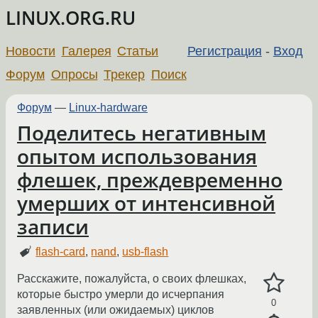
LINUX.ORG.RU
Новости
Галерея
Статьи
Регистрация
-
Вход
Форум
Опросы
Трекер
Поиск
Форум
—
Linux-hardware
Поделитесь негативным
опытом использования
флешек, преждевременно
умерших от интенсивной
записи
flash-card
,
nand
,
usb-flash
Расскажите, пожалуйста, о своих флешках,
которые быстро умерли до исчерпания
0
заявленных (или ожидаемых) циклов