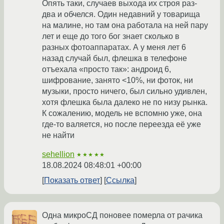
Опять таки, случаев выхода их строя раз-
два и обчелся. Один недавний у товарища
на малине, но там она работала на ней пару
лет и еще до того бог знает сколько в
разных фотоаппаратах. А у меня лет 6
назад случай был, флешка в телефоне
отъехала «просто так»: андроид 6,
шифрование, занято <10%, ни фоток, ни
музыки, просто ничего, был сильно удивлен,
хотя флешка была далеко не по низу рынка.
К сожалению, модель не вспомню уже, она
где-то валяется, но после переезда её уже
не найти
sehellion
★★★★★
18.08.2024 08:48:01 +00:00
Показать ответ
Ссылка
Одна микроСД поновее померла от рачика