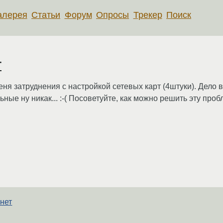
алерея
Статьи
Форум
Опросы
Трекер
Поиск
т
меня затруднения с настройкой сетевых карт (4штуки). Дело в
ные ну никак... :-( Посоветуйте, как можно решить эту про
 нет