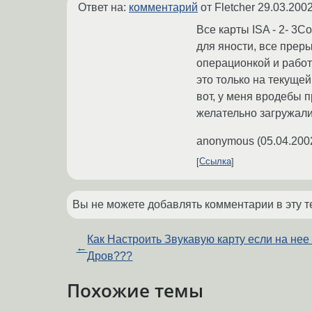
Ответ на:
комментарий
от Fletcher
29.03.2002
Все карты ISA - 2- 3C
для яности, все преры
операционкой и работ
это только на текущей 
вот, у меня вродебы 
желательно загружали
anonymous
(
05.04.200
Ссылка
Вы не можете добавлять комментарии в эту т
Как Настроить Звукавую карту если на нее
←
Дров???
Похожие темы