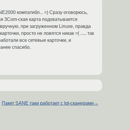
NE2000 компатибл... =) Сразу оговорюсь,
вая 3Com-ская карта подхватывается
 вручную, при загруженном Linuxe, правда
рточки, просто не ловятся никак =( ..... так
аботали все сетевые карточки, и
ранее спасибо.
Пакет SANE таки работает с lpt-сканерами
→