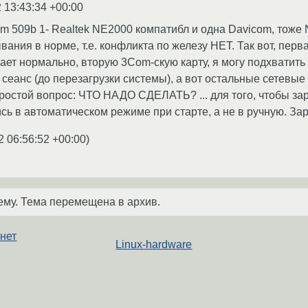
 13:43:34 +00:00
om 509b 1- Realtek NE2000 компатибл и одна Davicom, тоже 
вания в норме, т.е. конфликта по железу НЕТ. Так вот, пер
ает нормально, вторую 3Com-скую карту, я могу подхватить
сеанс (до перезагрузки системы), а вот остальные сетевые ка
простой вопрос: ЧТО НАДО СДЕЛАТЬ? ... для того, чтобы зар
сь в автоматическом режиме при старте, а не в ручную. За
2 06:56:52 +00:00
)
ему. Тема перемещена в архив.
 нет
Linux-hardware