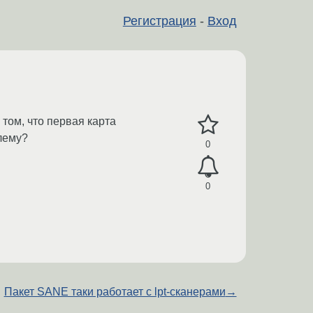
Регистрация
-
Вход
 том, что первая карта
блему?
0
0
Пакет SANE таки работает с lpt-сканерами
→