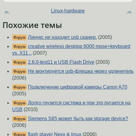
←
Linux-hardware
→
Похожие темы
Линукс не находит usb сканер.
(2005)
Форум
creative wireless desktop 6000 mose+keyboard
Форум
vs. X11 ..
(2007)
2.6.0-test11 и USB Flash Drive
(2003)
Форум
Не монтируется usb-флешка через удлинитель
Форум
(2006)
Подключение цифровой камеры Canon A70
Форум
(2005)
Долго грузится система и при это ругается на
Форум
USB
(2010)
Siemens S65 может быть как storage device?
Форум
(2006)
flash player Nexx & linux
(2006)
Форум