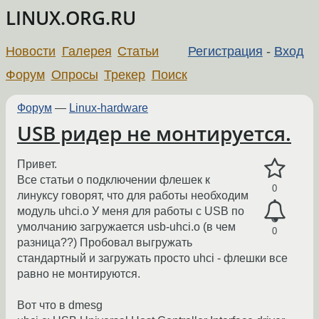
LINUX.ORG.RU
Новости
Галерея
Статьи
Регистрация
-
Вход
Форум
Опросы
Трекер
Поиск
Форум
—
Linux-hardware
USB ридер не монтируется.
Привет.
Все статьи о подключении флешек к
0
линуксу говорят, что для работы необходим
модуль uhci.o У меня для работы с USB по
умолчанию загружается usb-uhci.o (в чем
0
разница??) Пробовал выгружать
стандартный и загружать просто uhci - флешки все
равно не монтируются.
Вот что в dmesg