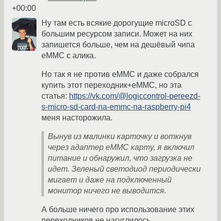
+00:00
Ну там есть всякие дорогущие microSD с
большим ресурсом записи. Может на них
запишется больше, чем на дешёвый чипа
eMMC с алика.
Но так я не против eMMC и даже собрался
купить этот переходник+eMMC, но эта
статья:
https://vk.com/@logiccontrol-pereezd-
s-micro-sd-card-na-emmc-na-raspberry-pi4
меня насторожила.
Вынув из малинки карточку и воткнув
через адаптер eMMC карту, я включил
питание и обнаружил, что загрузка не
идет. Зеленый светодиод периодически
мигает и даже на подключенный
монитор ничего не выводится.
А больше ничего про использование этих
переходников не нагуглилось.