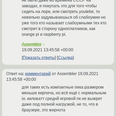
не было даже во времена CCCР на
заводах, и покупать это для того чтобы
сидеть на лоре, или смотреть youtebe, то
невельно задумываешься об слабоумии но
уже того кто называет слабоумными тех кто
смотрит в сторону одноплатников, как
orange pi и raspberry pi.
Assembler
☆
19.09.2021 13:45:58 +00:00
Показать ответы
Ссылка
Ответ на:
комментарий
от Assembler
19.09.2021
13:45:58 +00:00
для таких есть компактные пека размером
меньше кирпича, но всё ещё с нормальным
io. киловатт среднй игровой пк не выжрет
даже под полной нагрузкой, не то, что в
браузере, это жирнота