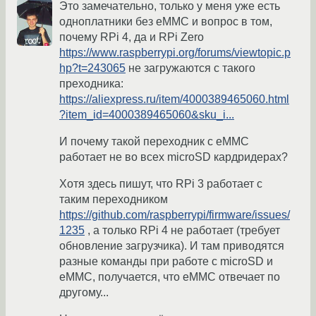
Это замечательно, только у меня уже есть
одноплатники без eMMC и вопрос в том,
почему RPi 4, да и RPi Zero
https://www.raspberrypi.org/forums/viewtopic.p
hp?t=243065
не загружаются с такого
преходника:
https://aliexpress.ru/item/4000389465060.html
?item_id=4000389465060&sku_i...
И почему такой переходник с eMMC
работает не во всех microSD кардридерах?
Хотя здесь пишут, что RPi 3 работает с
таким переходником
https://github.com/raspberrypi/firmware/issues/
1235
, а только RPi 4 не работает (требует
обновление загрузчика). И там приводятся
разные команды при работе с microSD и
eMMC, получается, что eMMC отвечает по
другому...