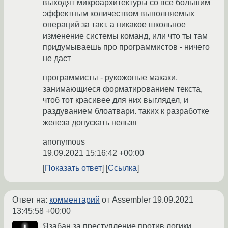
выходят микроархитектуры со всё большим
эффектным количеством выполняемых
операций за такт. а никакое школьное
изменение системы команд, или что ты там
придумываешь про программистов - ничего
не даст
программисты - рукожопые макаки,
занимающиеся форматированием текста,
чтоб тот красивее для них выглядел, и
раздуванием блоатвари. таких к разработке
железа допускать нельзя
anonymous
19.09.2021 15:16:42 +00:00
Показать ответ
Ссылка
Ответ на:
комментарий
от Assembler
19.09.2021
13:45:58 +00:00
Язабан за преступление против логики.