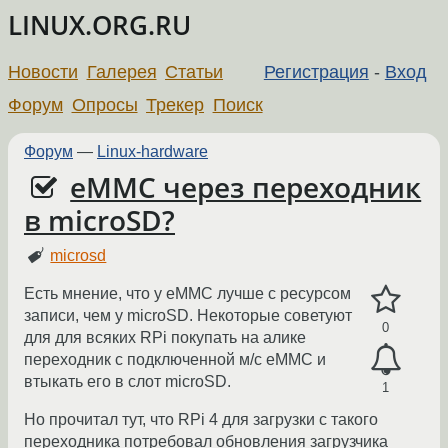
LINUX.ORG.RU
Новости
Галерея
Статьи
Регистрация
-
Вход
Форум
Опросы
Трекер
Поиск
Форум
—
Linux-hardware
eMMC через переходник
в microSD?
microsd
Есть мнение, что у eMMC лучше с ресурсом
записи, чем у microSD. Некоторые советуют
0
для для всяких RPi покупать на алике
переходник с подключенной м/с eMMC и
втыкать его в слот microSD.
1
Но прочитал тут, что RPi 4 для загрузки с такого
переходника потребовал обновления загрузчика