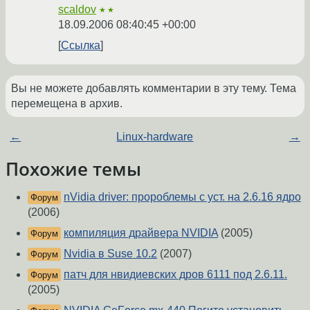
scaldov
★★
18.09.2006 08:40:45 +00:00
Ссылка
Вы не можете добавлять комментарии в эту тему. Тема
перемещена в архив.
←
Linux-hardware
→
Похожие темы
nVidia driver: пророблемы с уст. на 2.6.16 ядро
Форум
(2006)
компиляция драйвера NVIDIA
(2005)
Форум
Nvidia в Suse 10.2
(2007)
Форум
патч для нвидиевских дров 6111 под 2.6.11.
Форум
(2005)