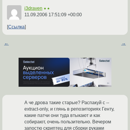
i3draven
★★
11.09.2006 17:51:09 +00:00
Ссылка
←
→
А че дрова такие старые? Распакуй с --
extract-only, и глянь в репозиториях Генту,
какие патчи они туда втыкают и как
собирают, очень пользительно. Вечером
запостю скриптец для сборки руками