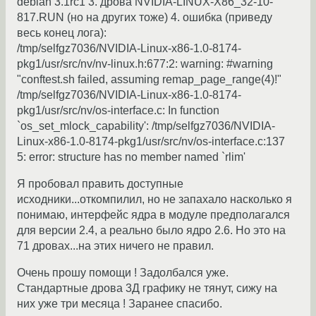
debian 3.1rc1 3. дрова NVIDIA-LINUX-X86_32-10-
817.RUN (но на других тоже) 4. ошибка (приведу
весь конец лога):
/tmp/selfgz7036/NVIDIA-Linux-x86-1.0-8174-
pkg1/usr/src/nv/nv-linux.h:677:2: warning: #warning
"conftest.sh failed, assuming remap_page_range(4)!"
/tmp/selfgz7036/NVIDIA-Linux-x86-1.0-8174-
pkg1/usr/src/nv/os-interface.c: In function
`os_set_mlock_capability': /tmp/selfgz7036/NVIDIA-
Linux-x86-1.0-8174-pkg1/usr/src/nv/os-interface.c:137
5: error: structure has no member named `rlim'
Я пробовал править доступные
исходники...откомпилил, но не запахало насколько я
понимаю, интерфейс ядра в модуле предполагался
для версии 2.4, а реально было ядро 2.6. Но это на
71 дровах...на этих ничего не правил.
Очень прошу помощи ! Задолбался уже.
Стандартные дрова 3Д графику не тянут, сижу на
них уже три месяца ! Заранее спасибо.