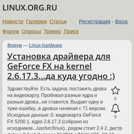
LINUX.ORG.RU
Новости
Галерея
Статьи
Регистрация
-
Вход
Форум
Опросы
Трекер
Поиск
Форум
—
Linux-hardware
Установка драйвера для
GeForce FX на kernel
2.6.17.3...да куда угодно :)
Здравствуйте. Есть задача: поставить дрова
на видеокарту. Пробовал разные ядра и
0
разные дрова...не ставится. Выдает одну и
туже ошибку...в дровах начиная с 71 версии.
Исходные данные: 0. видеокарта GeForce
0
FX 5200 1. ядро 2.6.17.3 (собрано из
исходников.../usr/src/linux)...рядом стоит 2.4 2. дистр