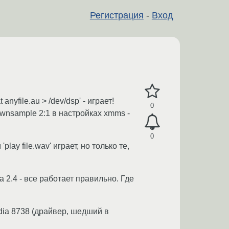
Регистрация
-
Вход
yfile.au > /dev/dsp' - играет!
0
ownsample 2:1 в настройках xmms -
0
lay file.wav' играет, но только те,
 2.4 - все работает правильно. Где
dia 8738 (драйвер, шедший в