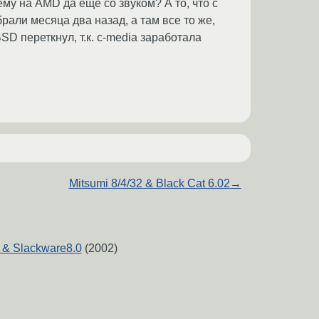
очему на AMD да еще со звуком? А то, что с
брали месяца два назад, а там все то же,
D переткнул, т.к. c-media заработала
Mitsumi 8/4/32 & Black Cat 6.02
→
 & Slackware8.0
(2002)