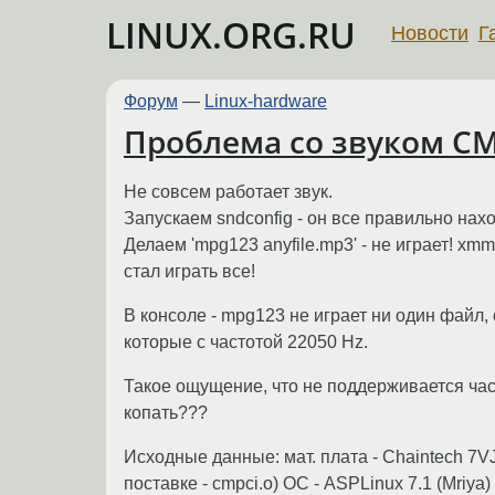
LINUX.ORG.RU
Новости
Г
Форум
—
Linux-hardware
Проблема со звуком CM
Не совсем работает звук.
Запускаем sndconfig - он все правильно находи
Делаем 'mpg123 anyfile.mp3' - не играет! xm
стал играть все!
В консоле - mpg123 не играет ни один файл, одн
которые с частотой 22050 Hz.
Такое ощущение, что не поддерживается част
копать???
Исходные данные: мат. плата - Chaintech 7V
поставке - cmpci.o) ОС - ASPLinux 7.1 (Mriya)