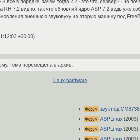
2.4 все в порядке, зачем тогда 2.2 - это что, сервер? - но п
 на RH 7.2 видно, так что обновляй ядро ASP 7.2 ведь уже со
обновления внешнюю звуковуху на вторую машину под FreeBS
1:12:03 +00:00
)
ему. Тема перемещена в архив.
Linux-hardware
звук под CM8738
Форум
ASPLinux
(2003)
Форум
ASPLinux
(2003)
Форум
ASPLinux
(2001)
Форум