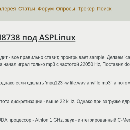
алерея
Статьи
Форум
Опросы
Трекер
Поиск
8738 под ASPLinux
т - все правильно ставит, проигрывает sample. Делаем 'cat an
ms начал играл только mp3 с частотой 22050 Hz, Поставил d
ако если сделать 'mpg123 -w file.wav anyfile.mp3', а потом 'p
ота дискретизации - выше 22 kHz. Однако при загрузке ядра
JDA процессор - Athlon 1 GHz, звук - интегрированный C-Me