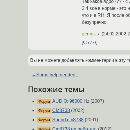
Так какое ядро??? - с 
2.4 все в норме - это
что и в RH. Я после 
безупречно.
gennik
(
24.02.2002 2
★
Ссылка
Вы не можете добавлять комментарии в эту т
←
Some help needed...
Похожие темы
AUDIO: 96000 Hz
(2007)
Форум
CM8738
(2002)
Форум
Sound cm8738
(2001)
Форум
Cm8738 не работает
(2012)
Форум