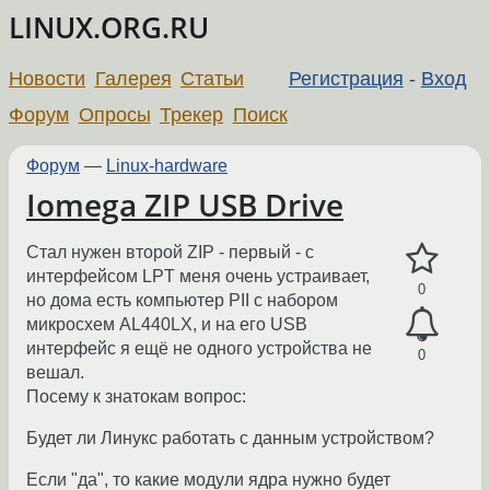
LINUX.ORG.RU
Новости
Галерея
Статьи
Регистрация
-
Вход
Форум
Опросы
Трекер
Поиск
Форум
—
Linux-hardware
Iomega ZIP USB Drive
Стал нужен второй ZIP - первый - с
интерфейсом LPT меня очень устраивает,
0
но дома есть компьютер PII с набором
микросхем AL440LX, и на его USB
интерфейс я ещё не одного устройства не
0
вешал.
Посему к знатокам вопрос:
Будет ли Линукс работать с данным устройством?
Если "да", то какие модули ядра нужно будет