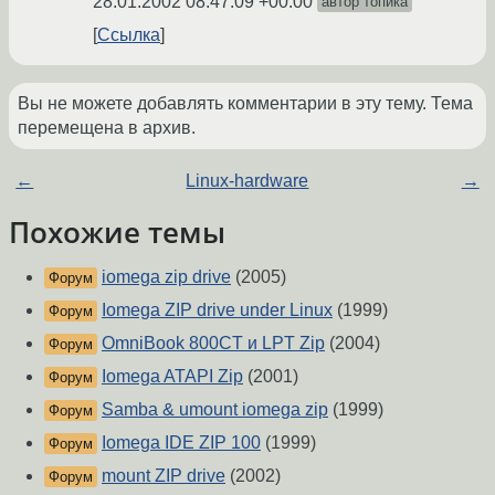
28.01.2002 08:47:09 +00:00
автор топика
Ссылка
Вы не можете добавлять комментарии в эту тему. Тема
перемещена в архив.
←
Linux-hardware
→
Похожие темы
iomega zip drive
(2005)
Форум
Iomega ZIP drive under Linux
(1999)
Форум
OmniBook 800CT и LPT Zip
(2004)
Форум
Iomega ATAPI Zip
(2001)
Форум
Samba & umount iomega zip
(1999)
Форум
Iomega IDE ZIP 100
(1999)
Форум
mount ZIP drive
(2002)
Форум