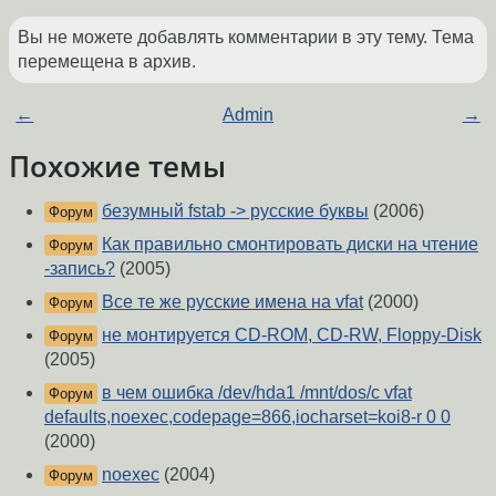
Вы не можете добавлять комментарии в эту тему. Тема
перемещена в архив.
←
Admin
→
Похожие темы
безумный fstab -> русские буквы
(2006)
Форум
Как правильно смонтировать диски на чтение
Форум
-запись?
(2005)
Все те же русские имена на vfat
(2000)
Форум
не монтируется CD-ROM, CD-RW, Floppy-Disk
Форум
(2005)
в чем ошибка /dev/hda1 /mnt/dos/c vfat
Форум
defaults,noexec,codepage=866,iocharset=koi8-r 0 0
(2000)
noexec
(2004)
Форум