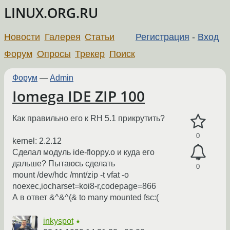
LINUX.ORG.RU
Новости
Галерея
Статьи
Регистрация
-
Вход
Форум
Опросы
Трекер
Поиск
Форум
—
Admin
Iomega IDE ZIP 100
Как правильно его к RH 5.1 прикрутить?
0
kernel: 2.2.12
Сделал модуль ide-floppy.o и куда его
дальше? Пытаюсь сделать
0
mount /dev/hdc /mnt/zip -t vfat -o
noexec,iocharset=koi8-r,codepage=866
А в ответ &^&^(& to many mounted fsc:(
inkyspot
★