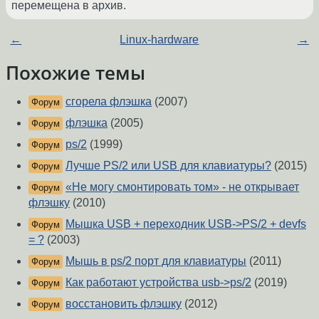
перемещена в архив.
←
Linux-hardware
→
Похожие темы
сгорела флэшка
(2007)
Форум
флэшка
(2005)
Форум
ps/2
(1999)
Форум
Лучше PS/2 или USB для клавиатуры?
(2015)
Форум
«Не могу смонтировать том» - не открывает
Форум
флэшку
(2010)
Мышка USB + переходник USB->PS/2 + devfs
Форум
= ?
(2003)
Мышь в ps/2 порт для клавиатуры
(2011)
Форум
Как работают устройства usb->ps/2
(2019)
Форум
восстановить флэшку
(2012)
Форум