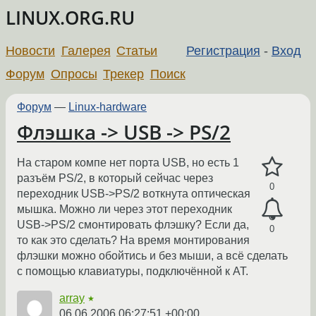
LINUX.ORG.RU
Новости
Галерея
Статьи
Регистрация
-
Вход
Форум
Опросы
Трекер
Поиск
Форум
—
Linux-hardware
Флэшка -> USB -> PS/2
На старом компе нет порта USB, но есть 1
разъём PS/2, в который сейчас через
0
переходник USB->PS/2 воткнута оптическая
мышка. Можно ли через этот переходник
USB->PS/2 смонтировать флэшку? Если да,
0
то как это сделать? На время монтирования
флэшки можно обойтись и без мыши, а всё сделать
с помощью клавиатуры, подключённой к AT.
array
★
06.06.2006 06:27:51 +00:00