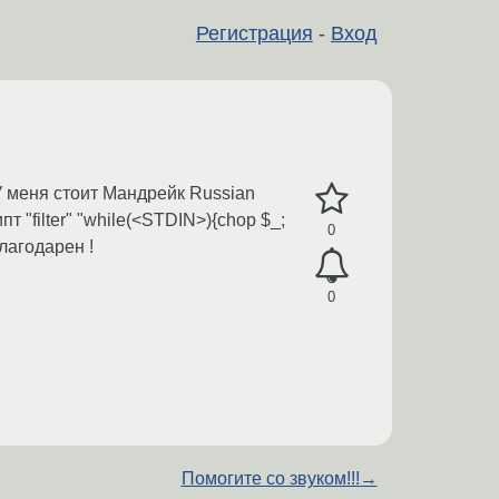
Регистрация
-
Вход
 У меня стоит Мандрейк Russian
т "filter" "while(<STDIN>){chop $_;
0
благодарен !
0
Помогите со звуком!!!
→