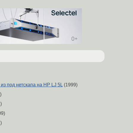
 из под нетскапа на HP LJ 5L
(1999)
)
)
9)
)