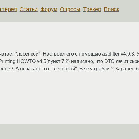
алерея
Статьи
Форум
Опросы
Трекер
Поиск
чатает "лесенкой". Настроил его с помощью aspfilter v4.9.3.
x Printing HOWTO v4.5(пункт 7.2) написано, что ЭТО лечит скрип
y_printer/. А печатает-то с "лесенкой". В чем грабли ? Заранее 