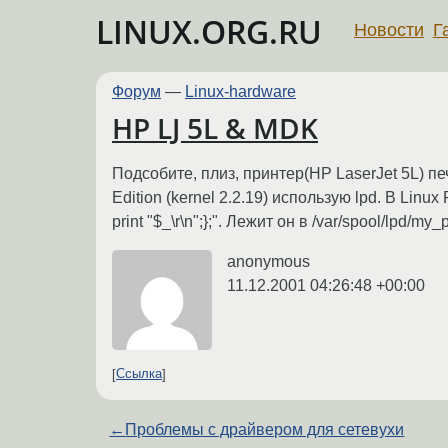
LINUX.ORG.RU
Новости
Г
Форум
—
Linux-hardware
HP LJ 5L & MDK
Подсобите, плиз, принтер(HP LaserJet 5L) пе
Edition (kernel 2.2.19) использую lpd. В Linu
print "$_\r\n";};". Лежит он в /var/spool/lpd/m
anonymous
11.12.2001 04:26:48 +00:00
Ссылка
←
Проблемы с драйвером для сетевухи