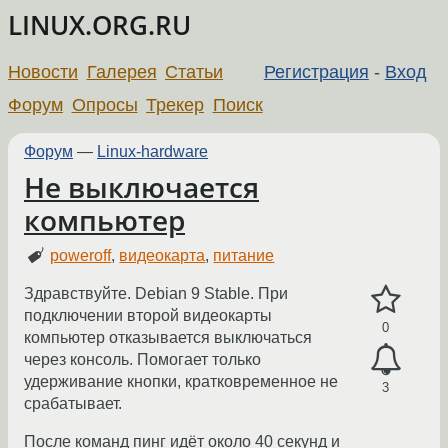
LINUX.ORG.RU
Новости
Галерея
Статьи
Регистрация
-
Вход
Форум
Опросы
Трекер
Поиск
Форум
—
Linux-hardware
Не выключается
компьютер
poweroff
,
видеокарта
,
питание
Здравствуйте. Debian 9 Stable. При
подключении второй видеокарты
0
компьютер отказывается выключаться
через консоль. Помогает только
удерживание кнопки, кратковременное не
3
срабатывает.
После команд пинг идёт около 40 секунд и