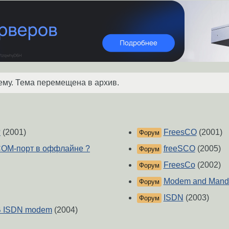
ему. Тема перемещена в архив.
?
(2001)
FreesCO
(2001)
Форум
 COM-порт в оффлайне ?
freeSCO
(2005)
Форум
FreesCo
(2002)
Форум
Modem and Mandr
Форум
ISDN
(2003)
Форум
B ISDN modem
(2004)