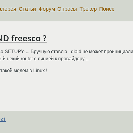
алерея
Статьи
Форум
Опросы
Трекер
Поиск
D freesco ?
o-SETUP'е ... Вручную ставлю - diald не может проинициал
-й некий router с линией к провайдеру ...
такой модем в Linux !
ex1