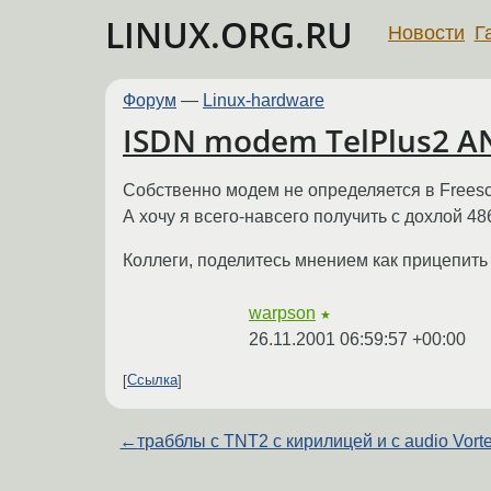
LINUX.ORG.RU
Новости
Г
Форум
—
Linux-hardware
ISDN modem TelPlus2 AN
Собственно модем не определяется в Freesc
А хочу я всего-навсего получить с дохлой 486
Коллеги, поделитесь мнением как прицепить 
warpson
★
26.11.2001 06:59:57 +00:00
Ссылка
←
трабблы с TNT2 с кирилицей и с audio Vort