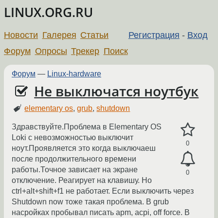
LINUX.ORG.RU
Новости
Галерея
Статьи
Регистрация
-
Вход
Форум
Опросы
Трекер
Поиск
Форум
—
Linux-hardware
Не выключатся ноутбук
elementary os
,
grub
,
shutdown
Здравствуйте.Проблема в Elementary OS
Loki с невозможностью выключит
0
ноут.Проявляется это когда выключаеш
после продолжительного времени
работы.Точное зависает на экране
0
отключение. Реагирует на клавишу. Но
ctrl+alt+shift+f1 не работает. Если выключить через
Shutdown now тоже такая проблема. В grub
насройках пробывал писать apm, acpi, off force. В