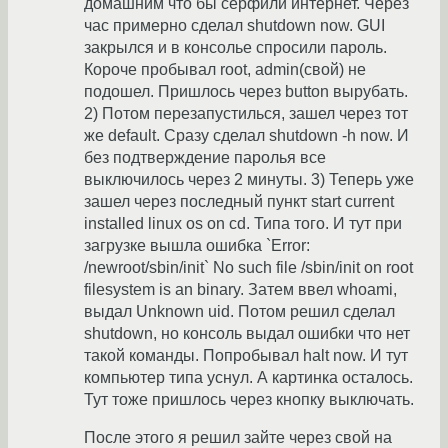
домашним что бы серфили интернет. Через
час примерно сделал shutdown now. GUI
закрылся и в консолье спросили пароль.
Короче пробывал root, admin(свой) не
подошел. Пришлось через button вырубать.
2) Потом перезапустилься, зашел через тот
же default. Сразу сделал shutdown -h now. И
без подтверждение паролья все
выключилось через 2 минуты. 3) Теперь уже
зашел через последный пункт start current
installed linux os on cd. Типа того. И тут при
загрузке вышла ошибка `Error:
/newroot/sbin/init` No such file /sbin/init on root
filesystem is an binary. Затем ввел whoami,
выдал Unknown uid. Потом решил сделал
shutdown, но консоль выдал ошибки что нет
такой команды. Попробывал halt now. И тут
компьютер типа уснул. А картинка осталось.
Тут тоже пришлось через кнопку выключать.
После этого я решил зайте через свой на