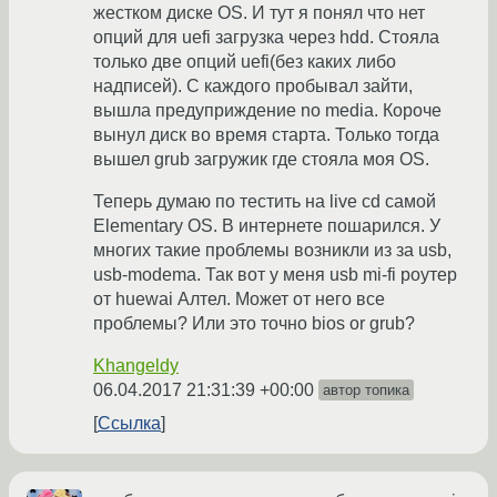
жестком диске OS. И тут я понял что нет
опций для uefi загрузка через hdd. Стояла
только две опций uefi(без каких либо
надписей). C каждого пробывал зайти,
вышла предуприждение no media. Короче
вынул диск во время старта. Только тогда
вышел grub загружик где стояла моя OS.
Теперь думаю по тестить на live cd самой
Elementary OS. В интернете пошарился. У
многих такие проблемы возникли из за usb,
usb-modema. Так вот у меня usb mi-fi роутер
от huewai Алтел. Может от него все
проблемы? Или это точно bios or grub?
Khangeldy
06.04.2017 21:31:39 +00:00
автор топика
Ссылка