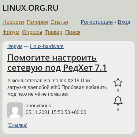
LINUX.ORG.RU
Новости
Галерея
Статьи
Регистрация
-
Вход
Форум
Опросы
Трекер
Поиск
Форум
—
Linux-hardware
Помогите настроить
сетевую под РедХет 7.1
У меня сетевая isa realtek XX19 При
загрузке дает сбой eth0 Пробовал добавить
0
мод ne.o не чё не помагает.
anonymous
0
05.11.2001 15:50:53 +00:00
Ссылка