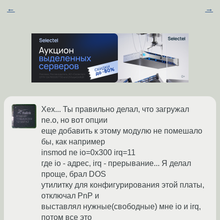
←
→
Хех... Ты правильно делал, что загружал
ne.o, но вот опции
еще добавить к этому модулю не помешало
бы, как например
insmod ne io=0x300 irq=11
где io - адрес, irq - прерывание... Я делал
проще, брал DOS
утилитку для конфигурирования этой платы,
отключал PnP и
выставлял нужные(свободные) мне io и irq,
потом все это