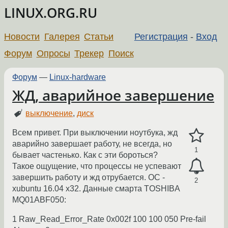
LINUX.ORG.RU
Новости
Галерея
Статьи
Регистрация
-
Вход
Форум
Опросы
Трекер
Поиск
Форум
—
Linux-hardware
ЖД, аварийное завершение
выключение
,
диск
Всем привет. При выключении ноутбука, жд
аварийно завершает работу, не всегда, но
1
бывает частенько. Как с эти бороться?
Такое ощущение, что процессы не успевают
завершить работу и жд отрубается. ОС -
2
xubuntu 16.04 x32. Данные смарта TOSHIBA
MQ01ABF050:
1 Raw_Read_Error_Rate 0x002f 100 100 050 Pre-fail