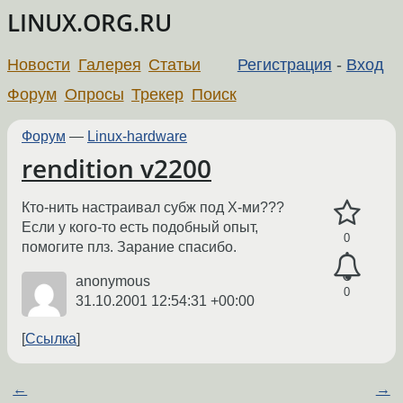
LINUX.ORG.RU
Новости
Галерея
Статьи
Регистрация
-
Вход
Форум
Опросы
Трекер
Поиск
Форум
—
Linux-hardware
rendition v2200
Кто-нить настраивал субж под Х-ми???
Если у кого-то есть подобный опыт,
0
помогите плз. Зарание спасибо.
anonymous
0
31.10.2001 12:54:31 +00:00
Ссылка
←
→