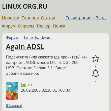
LINUX.ORG.RU
Новости
Галерея
Статьи
Регистрация
-
Вход
Форум
Опросы
Трекер
Поиск
Форум
—
Linux-hardware
Again ADSL
Подскажите (или скажите где прочитать) как
настроить ADSL модем D-Link DSL-200
0
USB. Система Debian 3.1 "Sarge".
Заранее спасибо.
0
Ian
★★
26.02.2006 02:10:01 +00:00
Ссылка