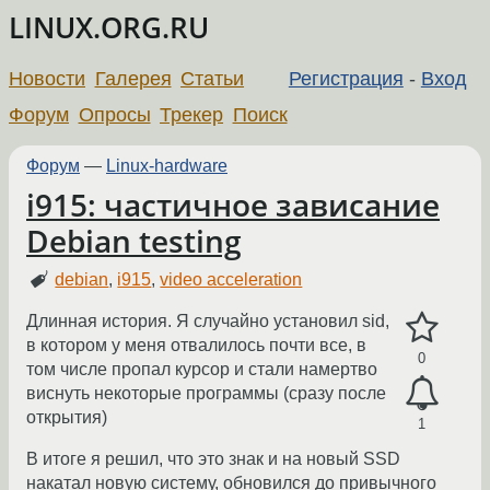
LINUX.ORG.RU
Новости
Галерея
Статьи
Регистрация
-
Вход
Форум
Опросы
Трекер
Поиск
Форум
—
Linux-hardware
i915: частичное зависание
Debian testing
debian
,
i915
,
video acceleration
Длинная история. Я случайно установил sid,
в котором у меня отвалилось почти все, в
0
том числе пропал курсор и стали намертво
виснуть некоторые программы (сразу после
открытия)
1
В итоге я решил, что это знак и на новый SSD
накатал новую систему, обновился до привычного