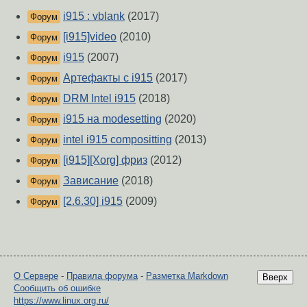
i915 : vblank
(2017)
Форум
[i915]video
(2010)
Форум
i915
(2007)
Форум
Артефакты с i915
(2017)
Форум
DRM Intel i915
(2018)
Форум
i915 на modesetting
(2020)
Форум
intel i915 compositting
(2013)
Форум
[i915][Xorg] фриз
(2012)
Форум
Зависание
(2018)
Форум
[2.6.30] i915
(2009)
Форум
О Сервере
-
Правила форума
-
Разметка Markdown
Вверх
Сообщить об ошибке
https://www.linux.org.ru/