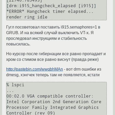
[22740.783495] 
[drm:i915_hangcheck_elapsed [i915]] 
*ERROR* Hangcheck timer elapsed... 
Гугл посоветовал поставить i915.semaphores=1 в
GRUB. И на всякий случай выключить VT-x. Я
проследовал инструкциям и стабильность
повысилась.
Но курсор после гибернации все равно пропадает и
хром со стимом все равно виснут (правда реже)
http://pastebin.com/wwqbhMAn
- вот drm ошибки из
dmesg, хэнгчек теперь там не появляется, кстати
% lspci

...

00:02.0 VGA compatible controller: 
Intel Corporation 2nd Generation Core 
Processor Family Integrated Graphics 
Controller (rev 09)
