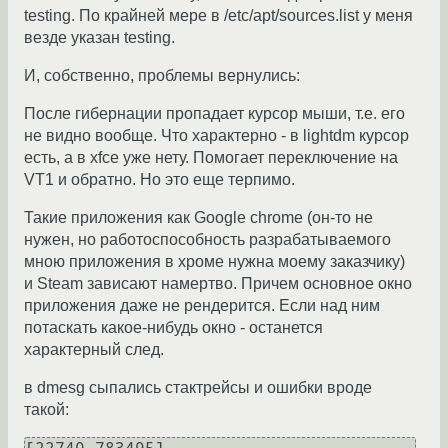
testing. По крайней мере в /etc/apt/sources.list у меня
везде указан testing.
И, собственно, проблемы вернулись:
После гибернации пропадает курсор мыши, т.е. его
не видно вообще. Что характерно - в lightdm курсор
есть, а в xfce уже нету. Помогает переключение на
VT1 и обратно. Но это еще терпимо.
Такие приложения как Google chrome (он-то не
нужен, но работоспособность разрабатываемого
мною приложения в хроме нужна моему заказчику)
и Steam зависают намертво. Причем основное окно
приложения даже не рендерится. Если над ним
потаскать какое-нибудь окно - останется
характерный след.
в dmesg сыпались стактрейсы и ошибки вроде
такой: