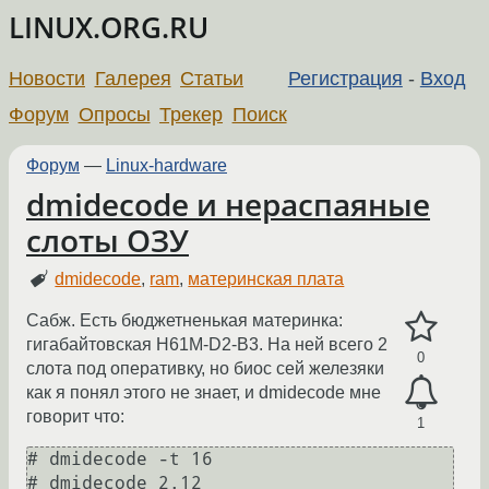
LINUX.ORG.RU
Новости
Галерея
Статьи
Регистрация
-
Вход
Форум
Опросы
Трекер
Поиск
Форум
—
Linux-hardware
dmidecode и нераспаяные
слоты ОЗУ
dmidecode
,
ram
,
материнская плата
Сабж. Есть бюджетненькая материнка:
гигабайтовская H61M-D2-B3. На ней всего 2
0
слота под оперативку, но биос сей железяки
как я понял этого не знает, и dmidecode мне
говорит что:
1
# dmidecode -t 16

# dmidecode 2.12
