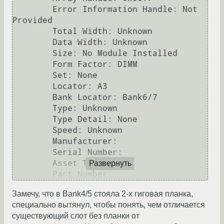
        Error Information Handle: Not 
Provided

        Total Width: Unknown

        Data Width: Unknown

        Size: No Module Installed

        Form Factor: DIMM

        Set: None

        Locator: A3

        Bank Locator: Bank6/7

        Type: Unknown

        Type Detail: None

        Speed: Unknown

        Manufacturer:  

        Serial Number:  

        Asset Tag:  

Развернуть
        Part Number:
Замечу, что в Bank4/5 стояла 2-х гиговая планка,
специально вытянул, чтобы понять, чем отличается
существующий слот без планки от