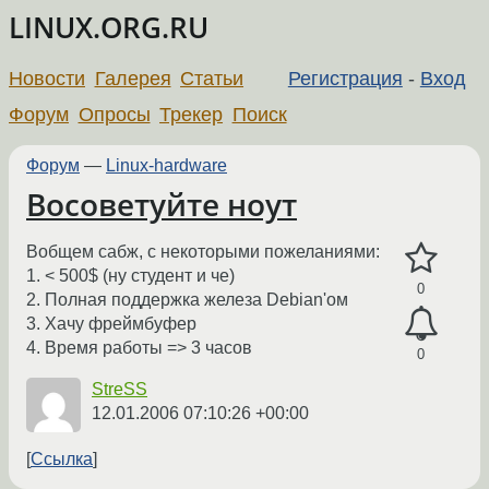
LINUX.ORG.RU
Новости
Галерея
Статьи
Регистрация
-
Вход
Форум
Опросы
Трекер
Поиск
Форум
—
Linux-hardware
Восоветуйте ноут
Вобщем сабж, с некоторыми пожеланиями:
1. < 500$ (ну студент и че)
0
2. Полная поддержка железа Debian'ом
3. Хачу фреймбуфер
4. Время работы => 3 часов
0
StreSS
12.01.2006 07:10:26 +00:00
Ссылка