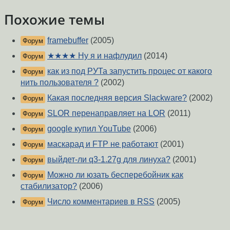
Похожие темы
framebuffer
(2005)
Форум
★★★★ Ну я и нафлудил
(2014)
Форум
как из под РУТа запустить процес от какого
Форум
нить пользователя ?
(2002)
Какая последняя версия Slackware?
(2002)
Форум
SLOR перенаправляет на LOR
(2011)
Форум
google купил YouTube
(2006)
Форум
маскарад и FTP не работают
(2001)
Форум
выйдет-ли q3-1.27g для линуха?
(2001)
Форум
Можно ли юзать бесперебойник как
Форум
стабилизатор?
(2006)
Число комментариев в RSS
(2005)
Форум