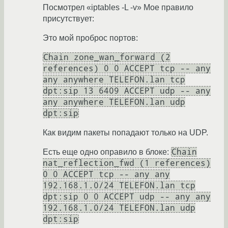
Посмотрел «iptables -L -v» Мое правило
присутствует:
Это мой проброс портов:
Chain zone_wan_forward (2
references) 0 0 ACCEPT tcp -- any
any anywhere TELEFON.lan tcp
dpt:sip 13 6409 ACCEPT udp -- any
any anywhere TELEFON.lan udp
dpt:sip
Как видим пакеты попадают только на UDP.
Chain
Есть еще одно оправило в блоке:
nat_reflection_fwd (1 references)
0 0 ACCEPT tcp -- any any
192.168.1.0/24 TELEFON.lan tcp
dpt:sip 0 0 ACCEPT udp -- any any
192.168.1.0/24 TELEFON.lan udp
dpt:sip