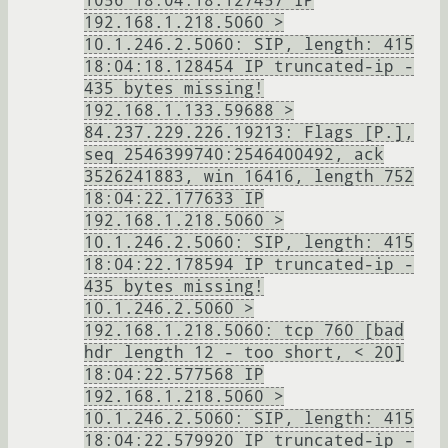
1056 18:04:18.127457 IP
192.168.1.218.5060 >
10.1.246.2.5060: SIP, length: 415
18:04:18.128454 IP truncated-ip -
435 bytes missing!
192.168.1.133.59688 >
84.237.229.226.19213: Flags [P.],
seq 2546399740:2546400492, ack
3526241883, win 16416, length 752
18:04:22.177633 IP
192.168.1.218.5060 >
10.1.246.2.5060: SIP, length: 415
18:04:22.178594 IP truncated-ip -
435 bytes missing!
10.1.246.2.5060 >
192.168.1.218.5060: tcp 760 [bad
hdr length 12 - too short, < 20]
18:04:22.577568 IP
192.168.1.218.5060 >
10.1.246.2.5060: SIP, length: 415
18:04:22.579920 IP truncated-ip -