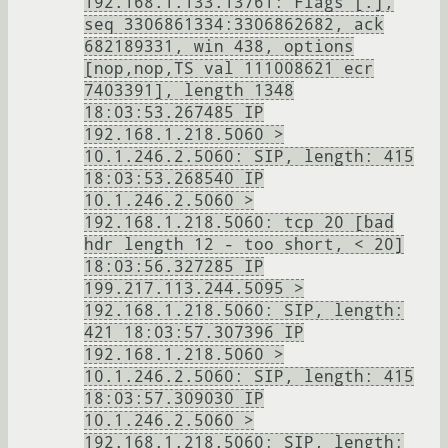
192.168.1.133.13761: Flags [.],
seq 3306861334:3306862682, ack
682189331, win 438, options
[nop,nop,TS val 111008621 ecr
7403391], length 1348
18:03:53.267485 IP
192.168.1.218.5060 >
10.1.246.2.5060: SIP, length: 415
18:03:53.268540 IP
10.1.246.2.5060 >
192.168.1.218.5060: tcp 20 [bad
hdr length 12 - too short, < 20]
18:03:56.327285 IP
199.217.113.244.5095 >
192.168.1.218.5060: SIP, length:
421 18:03:57.307396 IP
192.168.1.218.5060 >
10.1.246.2.5060: SIP, length: 415
18:03:57.309030 IP
10.1.246.2.5060 >
192.168.1.218.5060: SIP, length: