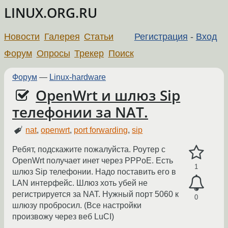
LINUX.ORG.RU
Новости
Галерея
Статьи
Регистрация
-
Вход
Форум
Опросы
Трекер
Поиск
Форум
—
Linux-hardware
OpenWrt и шлюз Sip
телефонии за NAT.
nat
,
openwrt
,
port forwarding
,
sip
Ребят, подскажите пожалуйста. Роутер с
OpenWrt получает инет через PPPoE. Есть
1
шлюз Sip телефонии. Надо поставить его в
LAN интерфейс. Шлюз хоть убей не
регистрируется за NAT. Нужный порт 5060 к
0
шлюзу пробросил. (Все настройки
произвожу через веб LuCI)