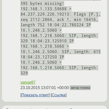
395 bytes missing!
192.168.1.133.59688 >
84.237.229.226.19213: Flags [P.],
seq 2112:2864, ack 1, win 16416,
length 752 18:04:22.780224 IP
10.1.246.2.5060 >
192.168.1.218.5060: SIP, length:
329 18:04:23.125910 IP
192.168.1.218.5060 >
10.1.246.2.5060: SIP, length: 415
18:04:23.127250 IP
10.1.246.2.5060 >
192.168.1.218.5060: SIP, length:
329
varvar87
23.10.2015 13:07:01 +00:00
автор топика
Показать ответ
Ссылка