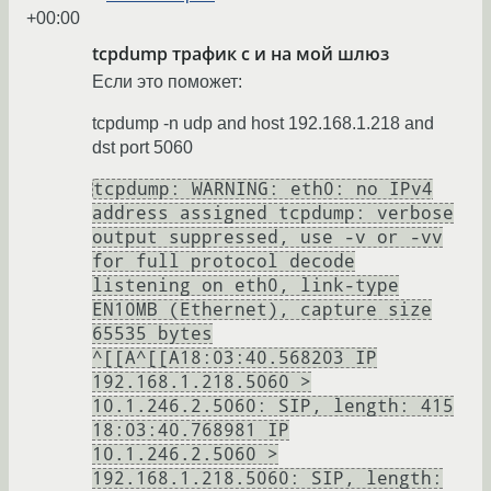
+00:00
tcpdump трафик с и на мой шлюз
Если это поможет:
tcpdump -n udp and host 192.168.1.218 and
dst port 5060
tcpdump: WARNING: eth0: no IPv4
address assigned tcpdump: verbose
output suppressed, use -v or -vv
for full protocol decode
listening on eth0, link-type
EN10MB (Ethernet), capture size
65535 bytes
^[[A^[[A18:03:40.568203 IP
192.168.1.218.5060 >
10.1.246.2.5060: SIP, length: 415
18:03:40.768981 IP
10.1.246.2.5060 >
192.168.1.218.5060: SIP, length: