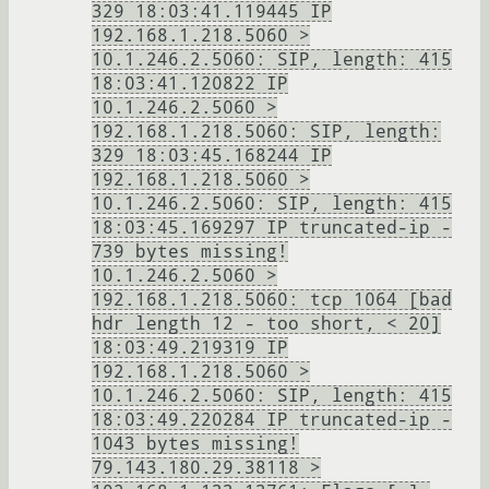
329 18:03:41.119445 IP
192.168.1.218.5060 >
10.1.246.2.5060: SIP, length: 415
18:03:41.120822 IP
10.1.246.2.5060 >
192.168.1.218.5060: SIP, length:
329 18:03:45.168244 IP
192.168.1.218.5060 >
10.1.246.2.5060: SIP, length: 415
18:03:45.169297 IP truncated-ip -
739 bytes missing!
10.1.246.2.5060 >
192.168.1.218.5060: tcp 1064 [bad
hdr length 12 - too short, < 20]
18:03:49.219319 IP
192.168.1.218.5060 >
10.1.246.2.5060: SIP, length: 415
18:03:49.220284 IP truncated-ip -
1043 bytes missing!
79.143.180.29.38118 >