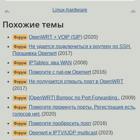
←
Linux-hardware
→
Похожие темы
OpenWRT + VOIP (SIP)
(2020)
Форум
Не удается подключиться к роутеру по SSH.
Форум
Прошивка Openwrt
(2017)
IPTables: два WAN
(2008)
Форум
Помогите с nat-ом Openwrt
(2016)
Форум
Не получается открыть порт в OpenWRT
Форум
(2017)
[OpenWRT] Вопрос по Port Forwarding..
(2009)
Форум
Помогите прокинуть порты. Регистрация есть,
Форум
голосов нет.
(2020)
Помогите пробросить порт
(2016)
Форум
Openwrt и IPTV/UDP multicast
(2023)
Форум