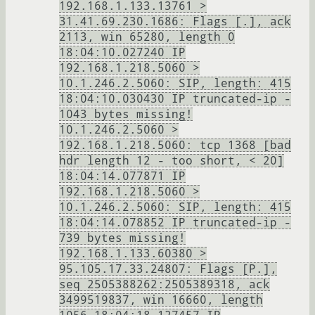
192.168.1.133.13761 >
31.41.69.230.1686: Flags [.], ack
2113, win 65280, length 0
18:04:10.027240 IP
192.168.1.218.5060 >
10.1.246.2.5060: SIP, length: 415
18:04:10.030430 IP truncated-ip -
1043 bytes missing!
10.1.246.2.5060 >
192.168.1.218.5060: tcp 1368 [bad
hdr length 12 - too short, < 20]
18:04:14.077871 IP
192.168.1.218.5060 >
10.1.246.2.5060: SIP, length: 415
18:04:14.078852 IP truncated-ip -
739 bytes missing!
192.168.1.133.60380 >
95.105.17.33.24807: Flags [P.],
seq 2505388262:2505389318, ack
3499519837, win 16660, length