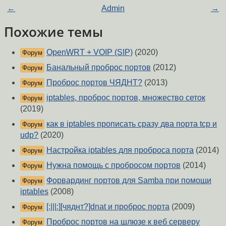
←
Admin
→
Похожие темы
OpenWRT + VOIP (SIP)
(2020)
Форум
Банальный проброс портов
(2012)
Форум
Проброс портов ЧЯДНТ?
(2013)
Форум
iptables, проброс портов, множество сеток
Форум
(2019)
как в iptables прописать сразу два порта tcp и
Форум
udp?
(2020)
Настройка iptables для проброса порта
(2014)
Форум
Нужна помощь с пробросом портов
(2014)
Форум
Форвардинг портов для Samba при помощи
Форум
iptables
(2008)
[:|||:][чяднт?]dnat и проброс порта
(2009)
Форум
Проброс портов на шлюзе к веб серверу
Форум