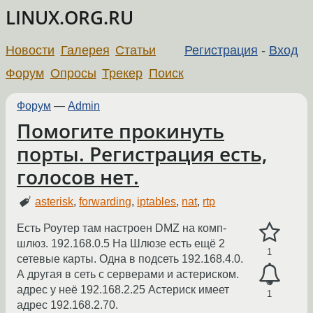
LINUX.ORG.RU
Новости
Галерея
Статьи
Регистрация
-
Вход
Форум
Опросы
Трекер
Поиск
Форум
—
Admin
Помогите прокинуть
порты. Регистрация есть,
голосов нет.
asterisk
,
forwarding
,
iptables
,
nat
,
rtp
Есть Роутер там настроен DMZ на комп-
шлюз. 192.168.0.5 На Шлюзе есть ещё 2
1
сетевые карты. Одна в подсеть 192.168.4.0.
А другая в сеть с серверами и астериском.
адрес у неё 192.168.2.25 Астериск имеет
1
адрес 192.168.2.70.