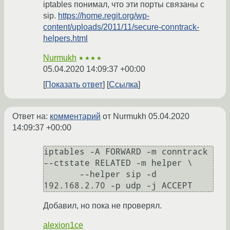
iptables понимал, что эти порты связаны с
sip.
https://home.regit.org/wp-
content/uploads/2011/11/secure-conntrack-
helpers.html
Nurmukh
★★★★
05.04.2020 14:09:37 +00:00
Показать ответ
Ссылка
Ответ на:
комментарий
от Nurmukh
05.04.2020
14:09:37 +00:00
iptables -A FORWARD -m conntrack 
--ctstate RELATED -m helper \

       --helper sip -d 
Добавил, но пока не проверял.
alexion1ce