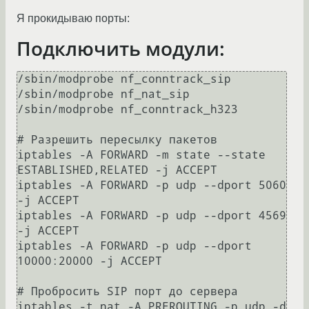
Я прокидываю порты:
Подключить модули:
/sbin/modprobe nf_conntrack_sip

/sbin/modprobe nf_nat_sip

/sbin/modprobe nf_conntrack_h323

# Разрешить пересылку пакетов

iptables -A FORWARD -m state --state 
ESTABLISHED,RELATED -j ACCEPT

iptables -A FORWARD -p udp --dport 5060 
-j ACCEPT

iptables -A FORWARD -p udp --dport 4569 
-j ACCEPT

iptables -A FORWARD -p udp --dport 
10000:20000 -j ACCEPT

# Пробросить SIP порт до сервера

iptables -t nat -A PREROUTING -p udp -d 