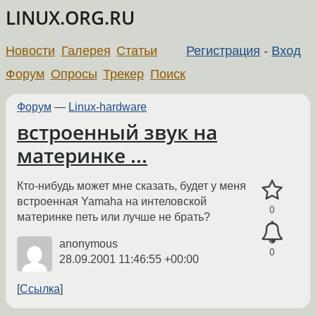
LINUX.ORG.RU
Новости
Галерея
Статьи
Регистрация
-
Вход
Форум
Опросы
Трекер
Поиск
Форум
—
Linux-hardware
встроенный звук на
материнке ...
Кто-нибудь может мне сказать, будет у меня
встроенная Yamaha на интеловской
0
материнке петь или лучше не брать?
anonymous
0
28.09.2001 11:46:55 +00:00
Ссылка