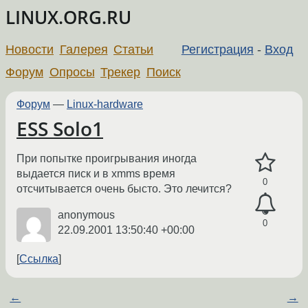
LINUX.ORG.RU
Новости
Галерея
Статьи
Регистрация
-
Вход
Форум
Опросы
Трекер
Поиск
Форум
—
Linux-hardware
ESS Solo1
При попытке проигрывания иногда
выдается писк и в xmms время
0
отсчитывается очень бысто. Это лечится?
anonymous
0
22.09.2001 13:50:40 +00:00
Ссылка
←
→