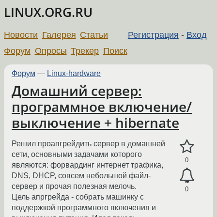
LINUX.ORG.RU
Новости
Галерея
Статьи
Регистрация
-
Вход
Форум
Опросы
Трекер
Поиск
Форум
—
Linux-hardware
Домашний сервер:
программное включение/
выключение + hibernate
Решил проапгрейдить сервер в домашней
сети, основными задачами которого
0
являются: форвардинг интернет трафика,
DNS, DHCP, совсем небольшой файл-
сервер и прочая полезная мелочь.
0
Цель апргрейда - собрать машинку с
поддержкой программного включения и