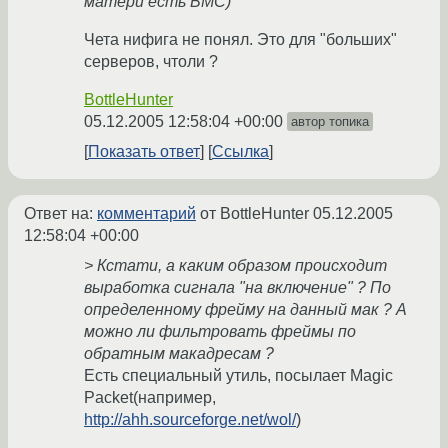
матери есть BMC)
Чета нифига не понял. Это для "больших"
серверов, чтоли ?
BottleHunter
05.12.2005 12:58:04 +00:00
автор топика
Показать ответ
Ссылка
Ответ на:
комментарий
от BottleHunter
05.12.2005
12:58:04 +00:00
> Кстати, а каким образом происходит
выработка сигнала "на включение" ? По
определенному фрейму на данный мак ? А
можно ли фильтровать фреймы по
обратным макадресам ?
Есть специальный утиль, посылает Magic
Packet(например,
http://ahh.sourceforge.net/wol/
)