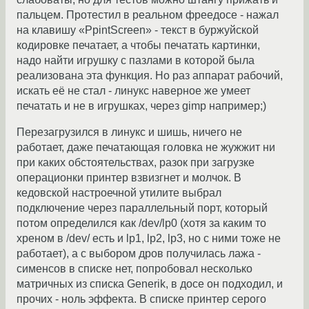
пальцем. Протестил в реальном фреедосе - нажал
на клавишу «PpintScreen» - текст в буржуйской
кодировке печатает, а чтобы печатать картинки,
надо найти игрушку с пазлами в которой была
реализована эта функция. Но раз аппарат рабочий,
искать её не стал - линукс наверное же умеет
печатать и не в игрушках, через gimp например;)
Перезагрузился в линукс и шишь, ничего не
работает, даже печатающая головка не жужжит ни
при каких обстоятельствах, разок при загрузке
операционки принтер взвизгнет и молчок. В
кедовской настроечной утилите выбрал
подключение через параллельный порт, который
потом определился как /dev/lp0 (хотя за каким то
хреном в /dev/ есть и lp1, lp2, lp3, но с ними тоже не
работает), а с выбором дров получилась лажа -
сименсов в списке нет, попробовал несколько
матричных из списка Generik, в досе он подходил, и
прочих - ноль эффекта. В списке принтер серого