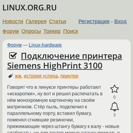
LINUX.ORG.RU
Новости
Галерея
Статьи
Регистрация
-
Вход
Форум
Опросы
Трекер
Поиск
Форум
—
Linux-hardware
Подключение принтера
Siemens HighPrint 3100
жж
,
история успеха
,
принтер
Говорят что в линуксе принтеры работают
«искаропки», ну вот и решил распечатать в
0
нём монохромную картиночку на своём
матричном. Стёр пыль, подключил к
параллельному порту, вставил бумагу,
3
поменял сгнившие резиночки,
прижимающие через штангу бумагу к валу - новые
слабоваты, но для тестов можно штангу прижать и